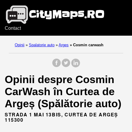
Contact
Opinii
»
Spalatorie auto
»
Arges
»
Cosmin carwash
Opinii despre Cosmin
CarWash în Curtea de
Argeș (Spălătorie auto)
STRADA 1 MAI 13BIS, CURTEA DE ARGEȘ
115300