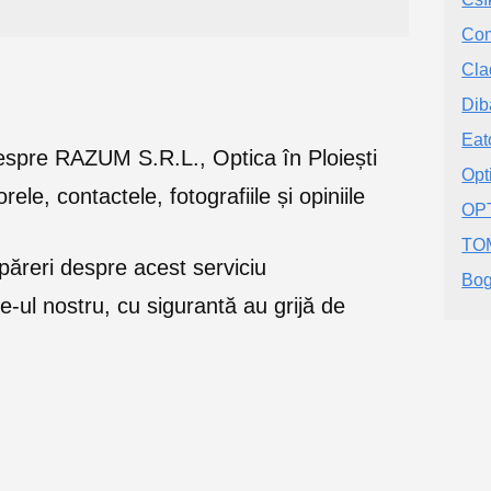
Com
Cla
Dib
Eat
e despre RAZUM S.R.L., Optica în Ploiești
Opt
orele, contactele, fotografiile și opiniile
OPT
TO
ăreri despre acest serviciu
Bo
e-ul nostru, cu sigurantă au grijă de