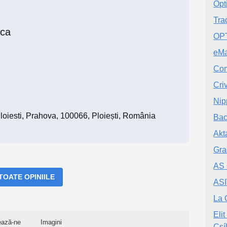
Opt
Tra
ica
OPT
eM
Com
Cri
Nip
 Ploiesti, Prahova, 100066, Ploiești, România
Bac
Akt
Gra
AS
 TOATE OPINIILE
ASI
La 
Eli
ează-ne
Imagini
Csí