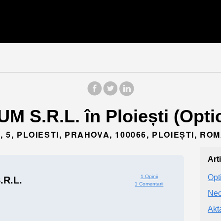
M S.R.L. în Ploiești (Opti
 5, PLOIESTI, PRAHOVA, 100066, PLOIEȘTI, RO
Art
Opt
1 Opinii
.R.L.
1 Comentarii
Neo
Akt