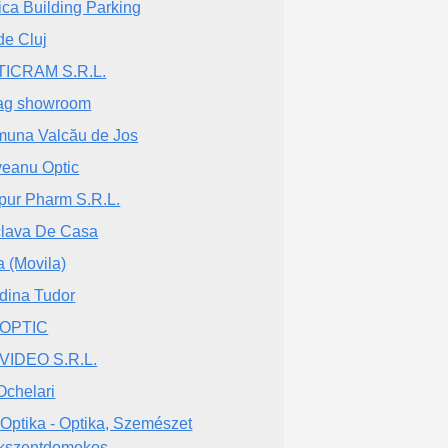
ica Building Parking
de Cluj
ICRAM S.R.L.
ag showroom
una Valcău de Jos
veanu Optic
pur Pharm S.R.L.
lava De Casa
a (Movila)
dina Tudor
 OPTIC
VIDEO S.R.L.
Ochelari
t Optika - Optika, Szemészet
kszentdomokos