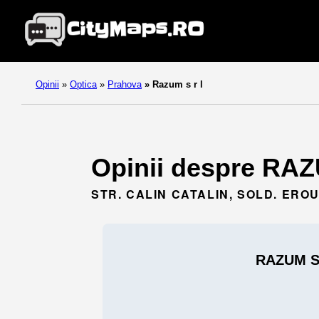
Opinii
»
Optica
»
Prahova
»
Razum s r l
Opinii despre RAZU
STR. CALIN CATALIN, SOLD. EROU,
RAZUM S