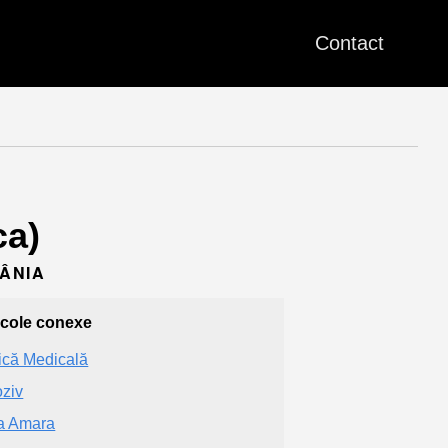
Contact
ca)
MÂNIA
icole conexe
ică Medicală
ziv
a Amara