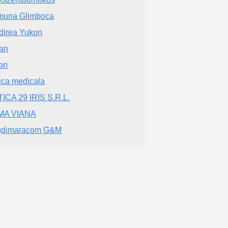
una Glimboca
direa Yukon
an
on
ica medicala
ICA 29 IRIS S.R.L.
MA VIANA
gdimaracom G&M