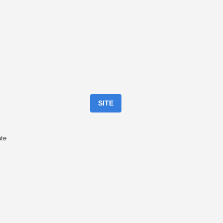
SITE
ate