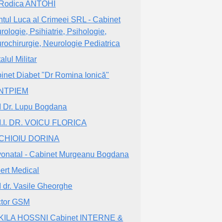
 Rodica ANTOHI
ntul Luca al Crimeei SRL - Cabinet
rologie, Psihiatrie, Psihologie,
rochirurgie, Neurologie Pediatrica
alul Militar
inet Diabet "Dr Romina Ionică"
NTPIEM
 Dr. Lupu Bogdana
.I. DR. VOICU FLORICA
CHIOIU DORINA
onatal - Cabinet Murgeanu Bogdana
ert Medical
 dr. Vasile Gheorghe
tor GSM
 KILA HOSSNI Cabinet INTERNE &