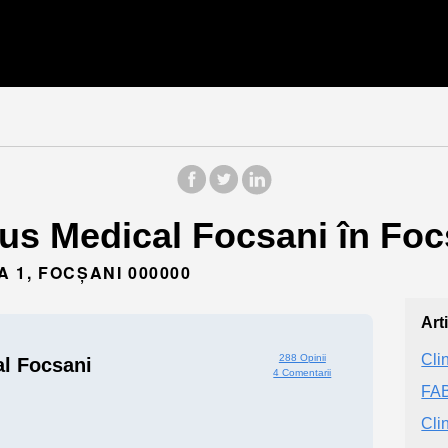
us Medical Focsani în Foc
 1, FOCȘANI 000000
Art
Cli
288 Opinii
l Focsani
4 Comentarii
FA
Cli