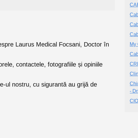
CA
Cab
Cab
Cab
e despre Laurus Medical Focsani, Doctor în
My 
Cab
orele, contactele, fotografiile și opiniile
CR
Cli
e-ul nostru, cu sigurantă au grijă de
Chi
- D
CI