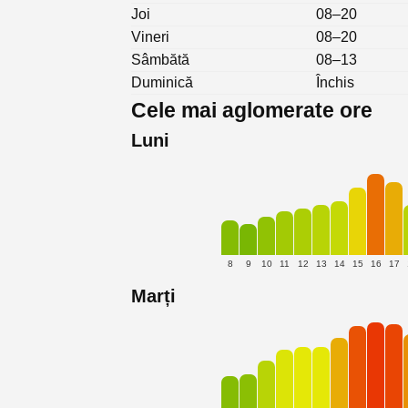
Joi
08–20
Vineri
08–20
Sâmbătă
08–13
Duminică
Închis
Cele mai aglomerate ore
Luni
8
9
10
11
12
13
14
15
16
17
Marți