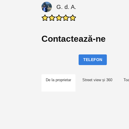
G. d. A.
Contactează-ne
TELEFON
De la proprietar
Street view și 360
To