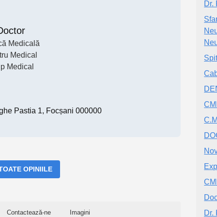
Dr.
Sfa
Doctor
Neu
Neu
ică Medicală
ru Medical
Spit
p Medical
Cab
DE
CMI
ghe Pastia 1, Focșani 000000
C.M
DO
Nov
Exp
 TOATE OPINIILE
CMI
Doc
Contactează-ne
Imagini
Dr.