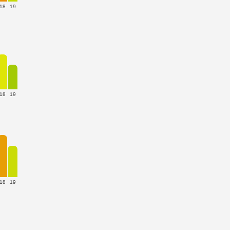
18
19
18
19
18
19