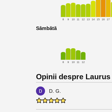
8
9
10
11
12
13
14
15
16
17
Sâmbătă
8
9
10
11
12
Opinii despre Laurus
D. G.