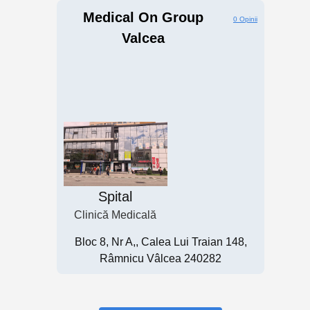
Medical On Group
0 Opinii
Valcea
Spital
Clinică Medicală
Bloc 8, Nr A,, Calea Lui Traian 148,
Râmnicu Vâlcea 240282