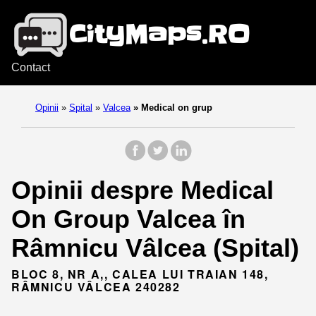
Contact
Opinii
»
Spital
»
Valcea
»
Medical on grup
Opinii despre Medical
On Group Valcea în
Râmnicu Vâlcea (Spital)
BLOC 8, NR A,, CALEA LUI TRAIAN 148,
RÂMNICU VÂLCEA 240282