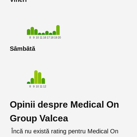
8
9
10
11
16
17
18
19
20
Sâmbătă
8
9
10
11
12
Opinii despre Medical On
Group Valcea
Încă nu există rating pentru Medical On