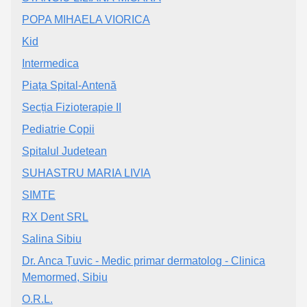
POPA MIHAELA VIORICA
Kid
Intermedica
Piața Spital-Antenă
Secția Fizioterapie II
Pediatrie Copii
Spitalul Judetean
SUHASTRU MARIA LIVIA
SIMTE
RX Dent SRL
Salina Sibiu
Dr. Anca Țuvic - Medic primar dermatolog - Clinica
Memormed, Sibiu
O.R.L.