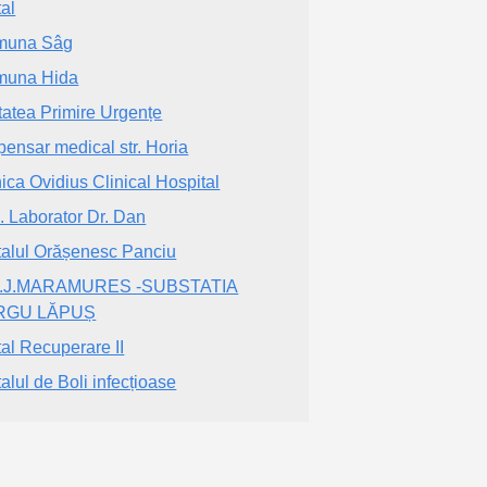
tal
muna Sâg
muna Hida
tatea Primire Urgențe
pensar medical str. Horia
nica Ovidius Clinical Hospital
. Laborator Dr. Dan
talul Orășenesc Panciu
A.J.MARAMURES -SUBSTATIA
RGU LĂPUȘ
tal Recuperare II
talul de Boli infecțioase