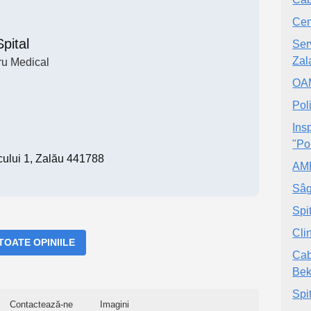
Cen
Spital
Ser
Zal
ru Medical
OA
Pol
Ins
"Po
cului 1, Zalău 441788
AM
Sâ
Spi
Cli
 TOATE OPINIILE
Cab
Bek
Spi
Contactează-ne
Imagini