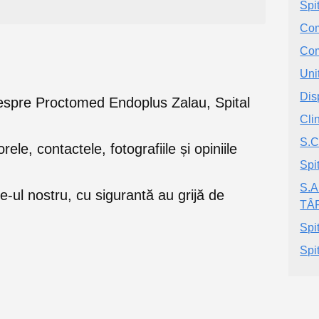
Spi
Co
Co
Uni
Dis
le despre Proctomed Endoplus Zalau, Spital
Cli
S.C
orele, contactele, fotografiile și opiniile
Spi
S.
e-ul nostru, cu sigurantă au grijă de
TÂ
Spi
Spi