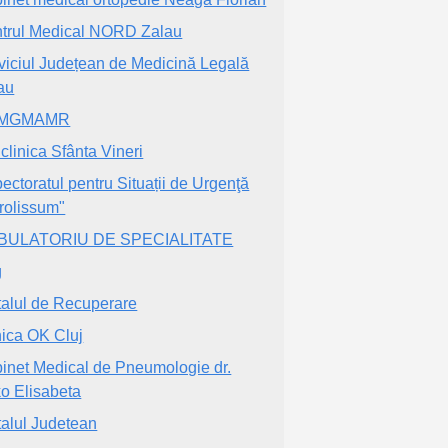
trul Medical NORD Zalau
viciul Județean de Medicină Legală
au
MGMAMR
iclinica Sfânta Vineri
pectoratul pentru Situații de Urgenţă
rolissum"
BULATORIU DE SPECIALITATE
g
talul de Recuperare
nica OK Cluj
inet Medical de Pneumologie dr.
o Elisabeta
talul Judetean