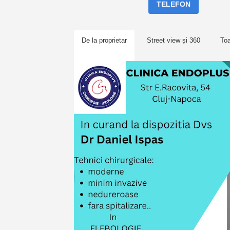
TELEFON
De la proprietar
Street view și 360
To