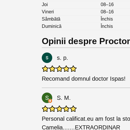
Joi
08–16
Vineri
08–16
Sâmbătă
Închis
Duminică
Închis
Opinii despre Proct
s. p.
Recomand domnul doctor Ispas!
S. M.
Personal calificat.eu am fost la s
Camelia.......EXTRAORDINAR