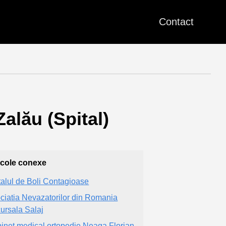
Contact
alău (Spital)
icole conexe
talul de Boli Contagioase
ciatia Nevazatorilor din Romania
ursala Salaj
inet medical ortopedie Neaga Florian