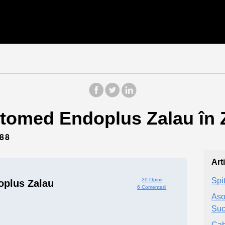
tomed Endoplus Zalau în Z
88
Art
Spi
20 Opinii
plus Zalau
6 Comentarii
Aso
Suc
Cab