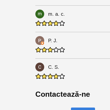
m. a. c.
P. J.
C. S.
Contactează-ne