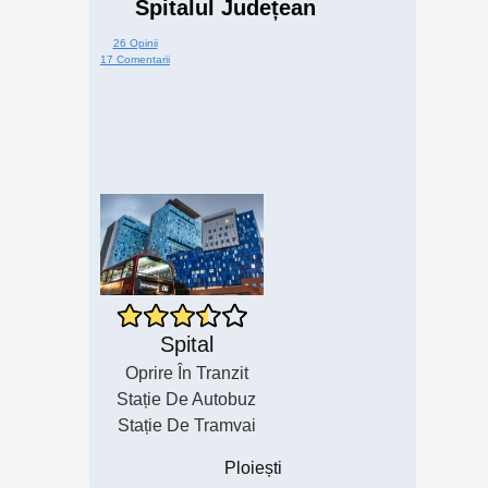
Spitalul Județean
26 Opinii
17 Comentarii
Spital
Oprire În Tranzit
Stație De Autobuz
Stație De Tramvai
Ploiești