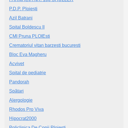
P.D.P. Ploiești
Azil Batrani
Spital Boldescu II
CMI Pruna PLOIEsti
Crematoriul vitan barzesti bucuresti
Bloc Eva Magheru
Acvivet
Spital de pediatrie
Pandorah
Spătari
Alergologie
Rhodos Pro Viva
Hipocrat2000
Policlinica De Copii Ploiesti