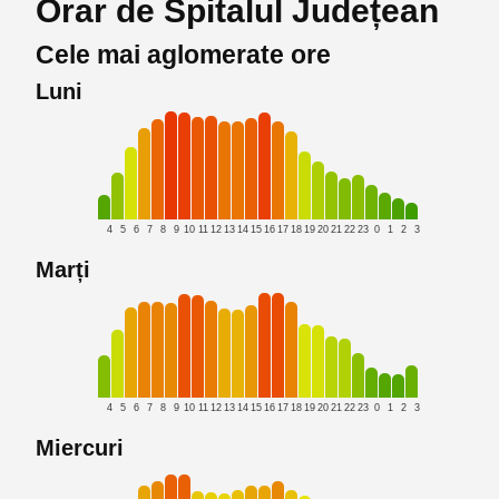
Orar de Spitalul Județean
Cele mai aglomerate ore
Luni
4
5
6
7
8
9
10
11
12
13
14
15
16
17
18
19
20
21
22
23
0
1
2
3
Marți
4
5
6
7
8
9
10
11
12
13
14
15
16
17
18
19
20
21
22
23
0
1
2
3
Miercuri