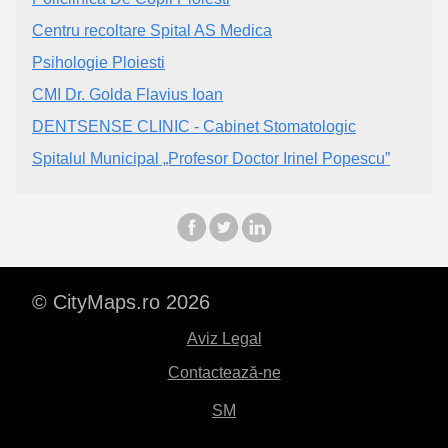
Centru recoltare Spital AS Medica
Psihologie Ploiesti
CMI Dr. Golda Flavius Ioan
DENTSENSE CLINIC - Cabinet Stomatologic
Spitalul Municipal „Profesor Doctor Irinel Popescu”
© CityMaps.ro 2026
Aviz Legal
Contactează-ne
SM