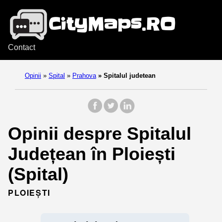
Contact
Opinii
»
Spital
»
Prahova
»
Spitalul judetean
Opinii despre Spitalul
Județean în Ploiești
(Spital)
PLOIEȘTI