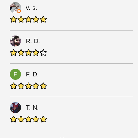
v. s.
R. D.
F. D.
T. N.