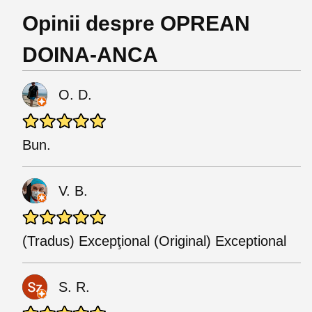
Opinii despre OPREAN
DOINA-ANCA
O. D.
Bun.
V. B.
(Tradus) Excepţional (Original) Exceptional
S. R.