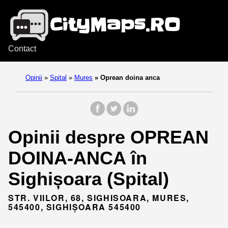
Contact
Opinii
»
Spital
»
Mures
»
Oprean doina anca
Opinii despre OPREAN
DOINA-ANCA în
Sighișoara (Spital)
STR. VIILOR, 68, SIGHISOARA, MURES,
545400, SIGHIȘOARA 545400