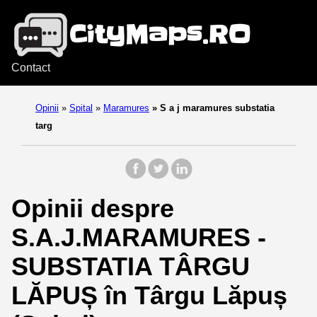
Contact
Opinii
»
Spital
»
Maramures
»
S a j maramures substatia
targ
Opinii despre
S.A.J.MARAMURES -
SUBSTATIA TÂRGU
LĂPUȘ în Târgu Lăpuș