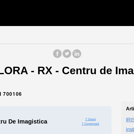
ORA - RX - Centru de Imagi
I 700106
Art
IRI
7 Opinii
ru De Imagistica
7 Comentarii
inst