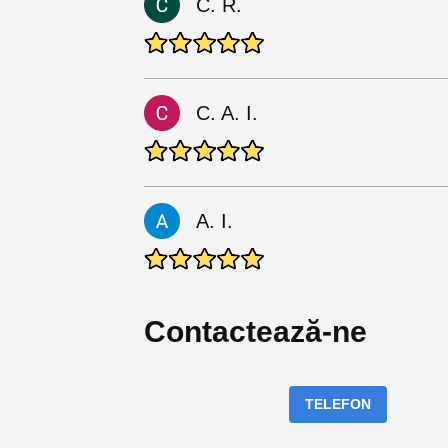
C. R.
C. A. I.
A. I.
Contactează-ne
TELEFON