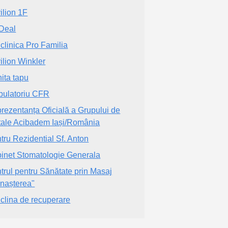
ilion 1F
Deal
iclinica Pro Familia
ilion Winkler
nita tapu
ulatoriu CFR
rezentanța Oficială a Grupului de
tale Acibadem Iași/România
tru Rezidential Sf. Anton
inet Stomatologie Generala
trul pentru Sănătate prin Masaj
nașterea"
iclina de recuperare