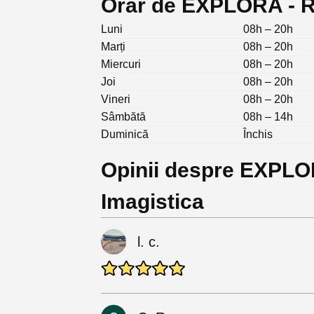
Orar de EXPLORA - RX
Luni
08h – 20h
Marți
08h – 20h
Miercuri
08h – 20h
Joi
08h – 20h
Vineri
08h – 20h
Sâmbătă
08h – 14h
Duminică
Închis
Opinii despre EXPLOR
Imagistica
l. c.