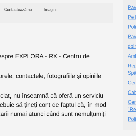
Pav
Contactează-ne
Imagini
Pe 
Pol
Pav
doi
le despre EXPLORA - RX - Centru de
Amb
Rep
Spi
orele, contactele, fotografiile și opiniile
Cen
Cab
eciat, nu înseamnă că oferă un serviciu
Cen
trebuie să țineți cont de faptul că, în mod
"Re
rii numai atunci când sunt nemulțumiți
Pol