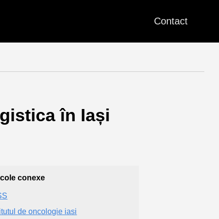
Contact
stica în Iași
icole conexe
SS
itutul de oncologie iasi