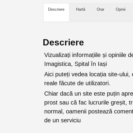
Descriere
Hartă
Orar
Opinii
Descriere
Vizualizați informațiile și opinii
Imagistica, Spital în Iași
Aici puteți vedea locația site-ului, 
reale făcute de utilizatori.
Chiar dacă un site este puțin apr
prost sau că fac lucrurile greșit, 
normal, oamenii postează comenta
de un serviciu