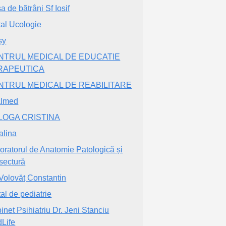
a de bătrâni Sf Iosif
tal Ucologie
sy
NTRUL MEDICAL DE EDUCATIE
RAPEUTICA
NTRUL MEDICAL DE REABILITARE
almed
LOGA CRISTINA
alina
oratorul de Anatomie Patologică și
sectură
 Volovăț Constantin
tal de pediatrie
inet Psihiatriu Dr. Jeni Stanciu
Life