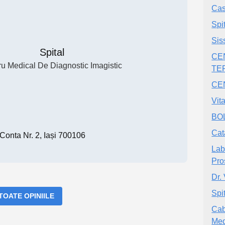
Cas
Spi
Sis
Spital
CE
u Medical De Diagnostic Imagistic
TE
CE
Vit
BO
Cat
Conta Nr. 2, Iași 700106
Lab
Pro
Dr.
Spi
 TOATE OPINIILE
Cab
Med