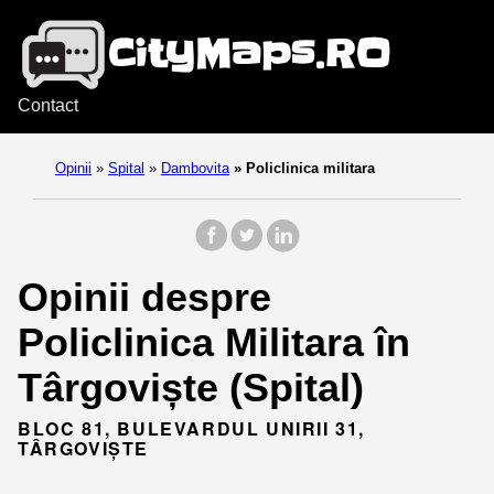
Contact
Opinii
»
Spital
»
Dambovita
»
Policlinica militara
Opinii despre
Policlinica Militara în
Târgoviște (Spital)
BLOC 81, BULEVARDUL UNIRII 31,
TÂRGOVIȘTE