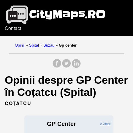
Contact
Opinii
»
Spital
»
Buzau
»
Gp center
Opinii despre GP Center
în Coțatcu (Spital)
COȚATCU
GP Center
0 Opinii