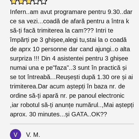
Infern..am avut programare pentru 9.30..dar
ce sa vezi...coadă de afară pentru a întra k
să-ți facă trimiterea la cam??? Intri te
împărți pe 3 ghișee,alegi tu,stai la o coadă
de aprx 10 personne dar cand ajungi..o alta
surpriza !!! Din 4 asistentei pentru 3 ghișee
numai una e pe"faza"..3 sunt în practică și
se tot întreabă...Reușești după 1.30 ore și ai
trimiterea.Dar acum aștepți în baza nr. de
ordine să-ți apară nr. pe panoul electronic
,iar robotul să-ți anunțe numărul..,Mai aștepți
aprox. 30 minutes...și GATA..OK??
V. M.