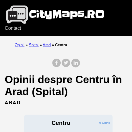
Contact
Opinii
»
Spital
»
Arad
»
Centru
Opinii despre Centru în
Arad (Spital)
ARAD
Centru
0 Opinii