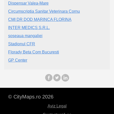
Dispensar Valea-Mare
Circumscriptia Sanitar Veterinara Cornu
CMI DR DOD MARINCA FLORINA
INTER MEDICS S.R.L.
soseaua mangaliei
Stadionul CFR
Florady Beta Com Bucuresti
GP Center
© CityMaps.ro 2026
Aviz Legal