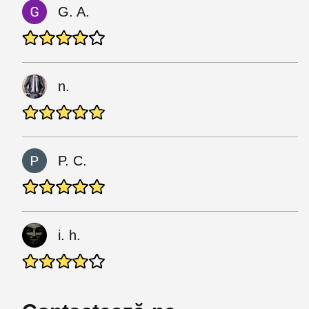
G. A.
n.
P. C.
i. h.