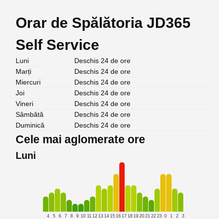
Orar de Spălătoria JD365
Self Service
Luni
Deschis 24 de ore
Marți
Deschis 24 de ore
Miercuri
Deschis 24 de ore
Joi
Deschis 24 de ore
Vineri
Deschis 24 de ore
Sâmbătă
Deschis 24 de ore
Duminică
Deschis 24 de ore
Cele mai aglomerate ore
Luni
4
5
6
7
8
9
10
11
12
13
14
15
16
17
18
19
20
21
22
23
0
1
2
3