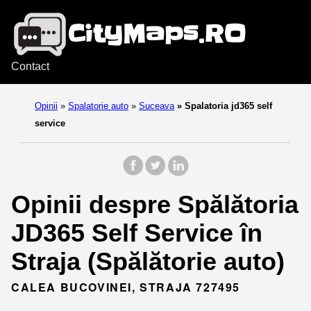
Contact
Opinii
»
Spalatorie auto
»
Suceava
»
Spalatoria jd365 self
service
Opinii despre Spălătoria
JD365 Self Service în
Straja (Spălătorie auto)
CALEA BUCOVINEI, STRAJA 727495