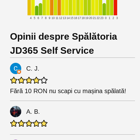
4
5
6
7
8
9
10
11
12
13
14
15
16
17
18
19
20
21
22
23
0
1
2
3
Opinii despre Spălătoria
JD365 Self Service
C. J.
Fără 10 RON nu scapi cu mașina spălată!
A. B.