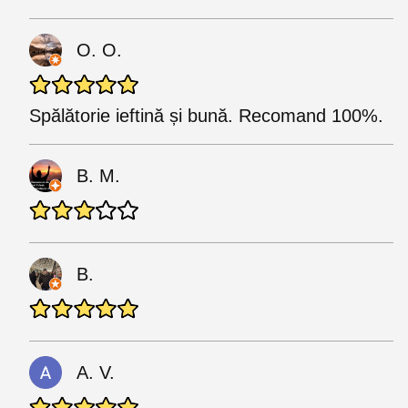
O. O.
Spălătorie ieftină și bună. Recomand 100%.
B. M.
B.
A. V.