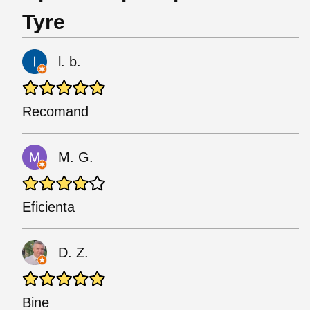
Tyre
l. b.
Recomand
M. G.
Eficienta
D. Z.
Bine