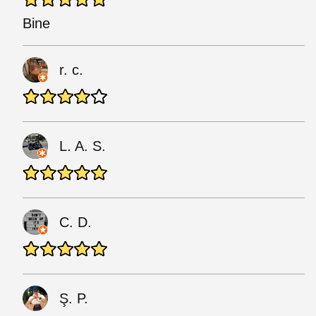
Bine
r. c.
L. A. S.
C. D.
Ş. P.