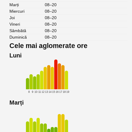
Marți
08–20
Miercuri
08–20
Joi
08–20
Vineri
08–20
Sâmbătă
08–20
Duminică
08–20
Cele mai aglomerate ore
Luni
8
9
10
11
12
13
14
15
16
17
18
19
Marți