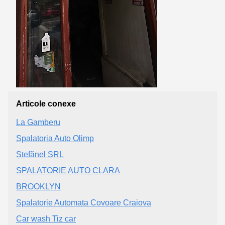
Articole conexe
La Gamberu
Spalatoria Auto Olimp
Ștefănel SRL
SPALATORIE AUTO CLARA
BROOKLYN
Spalatorie Automata Covoare Craiova
Car wash Tiz car