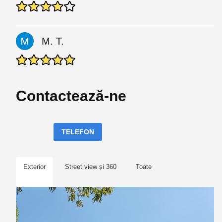
M. T.
Contactează-ne
TELEFON
Exterior
Street view și 360
Toate