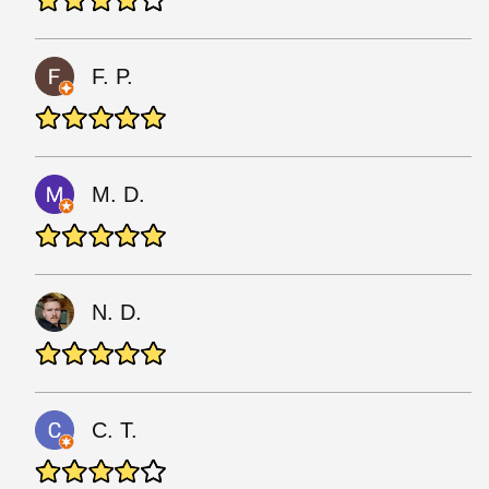
F. P.
M. D.
N. D.
C. T.