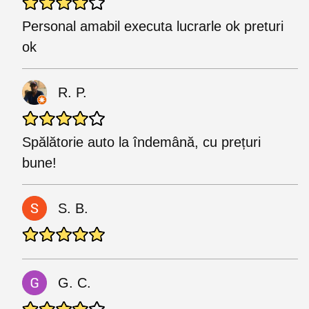
Personal amabil executa lucrarle ok preturi
ok
R. P.
Spălătorie auto la îndemână, cu prețuri
bune!
S. B.
G. C.