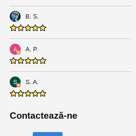
B. S.
A. P.
S. A.
Contactează-ne