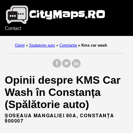
Contact
Opinii
»
Spalatorie auto
»
Constanta
»
Kms car wash
Opinii despre KMS Car
Wash în Constanța
(Spălătorie auto)
ȘOSEAUA MANGALIEI 80A, CONSTANȚA
900007