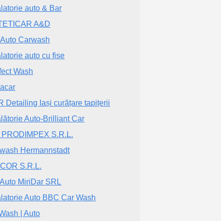
latorie auto & Bar
TETICAR A&D
 Auto Carwash
latorie auto cu fise
fect Wash
acar
 Detailing Iași curățare tapițerii
lătorie Auto-Brilliant Car
. PRODIMPEX S.R.L.
wash Hermannstadt
COR S.R.L.
Auto MiriDar SRL
latorie Auto BBC Car Wash
 Wash | Auto