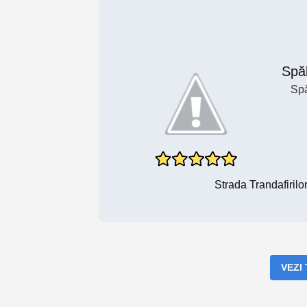
Spăl
Spă
Strada Trandafiril
VEZI