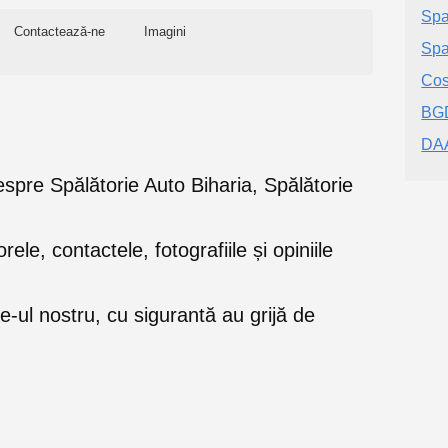
Spa
Contactează-ne
Imagini
Spa
Cos
BG
DAA
 despre Spălătorie Auto Biharia, Spălătorie
orele, contactele, fotografiile și opiniile
e-ul nostru, cu sigurantă au grijă de