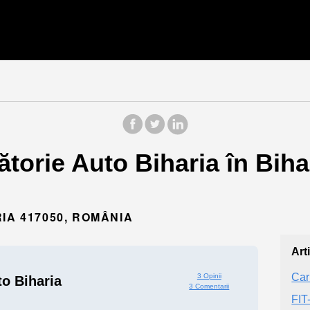
torie Auto Biharia în Biha
IA 417050, ROMÂNIA
Art
Car
3 Opinii
to Biharia
3 Comentarii
FIT