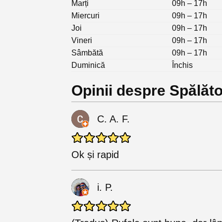
Marți
09h – 17h
Miercuri
09h – 17h
Joi
09h – 17h
Vineri
09h – 17h
Sâmbătă
09h – 17h
Duminică
Închis
Opinii despre Spălăto
C. A. F.
Ok și rapid
i. P.