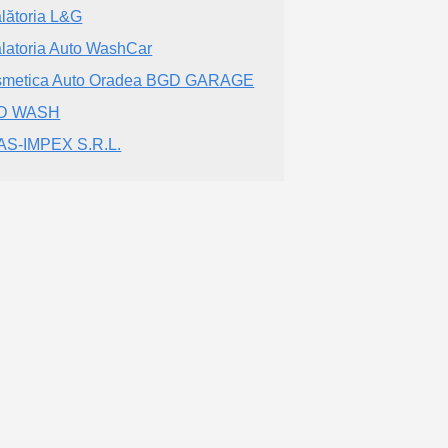
lătoria L&G
latoria Auto WashCar
metica Auto Oradea BGD GARAGE
D WASH
S-IMPEX S.R.L.