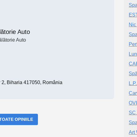
Spa
ES
Nic
ătorie Auto
Spa
lătorie Auto
Per
Lun
CAR
Spă
or 2, Biharia 417050, România
L.P
Car
OVI
SC 
 TOATE OPINIILE
Spa
Art