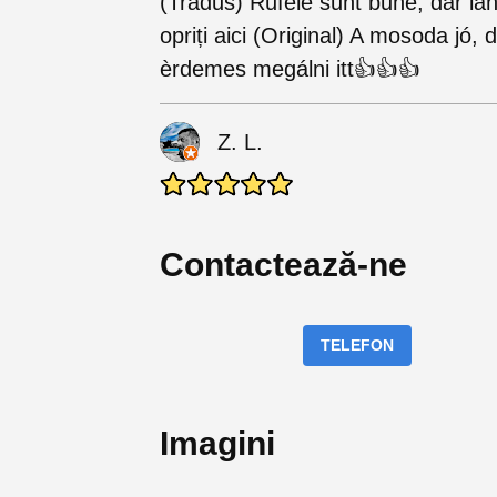
(Tradus) Rufele sunt bune, dar lâ
opriți aici (Original) A mosoda jó,
èrdemes megálni itt👍👍👍
Z. L.
Contactează-ne
TELEFON
Imagini