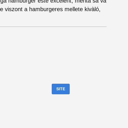
ngă hamburger este excelent, merită să vă
 de viszont a hamburgeres mellete kivàló,
SITE