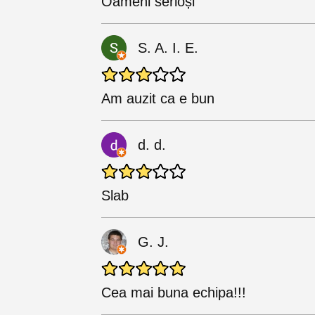
Oameni serioși
S. A. I. E.
Am auzit ca e bun
d. d.
Slab
G. J.
Cea mai buna echipa!!!