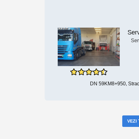
Ser
Ser
DN 59KM8+950, Strada
VEZI