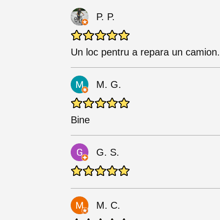
P. P.
Un loc pentru a repara un camion.
M. G.
Bine
G. S.
M. C.