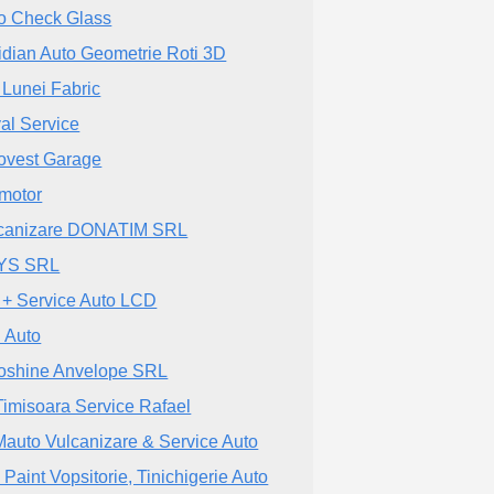
o Check Glass
idian Auto Geometrie Roti 3D
 Lunei Fabric
al Service
ovest Garage
motor
canizare DONATIM SRL
YS SRL
 + Service Auto LCD
 Auto
oshine Anvelope SRL
 Timisoara Service Rafael
auto Vulcanizare & Service Auto
 Paint Vopsitorie, Tinichigerie Auto