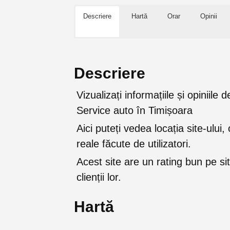
Descriere
Hartă
Orar
Opinii
Descriere
Vizualizați informațiile și opin
Service auto în Timișoara
Aici puteți vedea locația site-ului, 
reale făcute de utilizatori.
Acest site are un rating bun pe sit
clienții lor.
Hartă