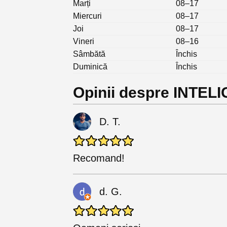
Marți
08–17
Miercuri
08–17
Joi
08–17
Vineri
08–16
Sâmbătă
Închis
Duminică
Închis
Opinii despre INTE
D. T.
Recomand!
d. G.