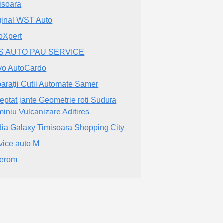
isoara
ginal WST Auto
oXpert
S AUTO PAU SERVICE
vo AutoCardo
arații Cutii Automate Samer
reptat jante Geometrie roti Sudura
miniu Vulcanizare Aditires
ia Galaxy Timisoara Shopping City
vice auto M
erom