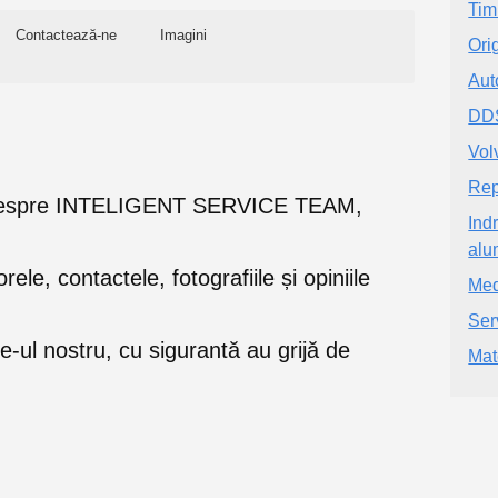
Tim
Contactează-ne
Imagini
Ori
Aut
DD
Vol
Rep
iile despre INTELIGENT SERVICE TEAM,
Ind
alu
orele, contactele, fotografiile și opiniile
Med
Ser
e-ul nostru, cu sigurantă au grijă de
Mat