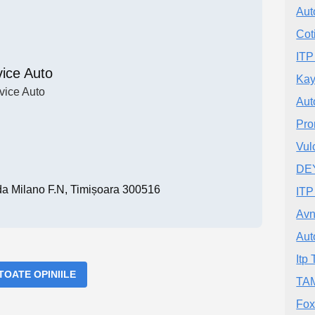
Aut
Cot
ITP
vice Auto
Kay
vice Auto
Aut
Pro
Vul
DE
 Milano F.N, Timișoara 300516
ITP
Avn
Aut
Itp
 TOATE OPINIILE
TAM
Fox