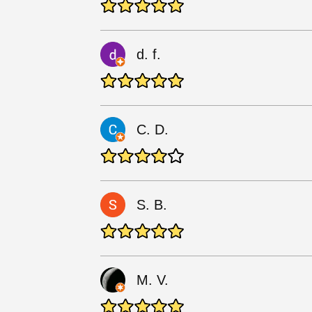
d. f.
C. D.
S. B.
M. V.