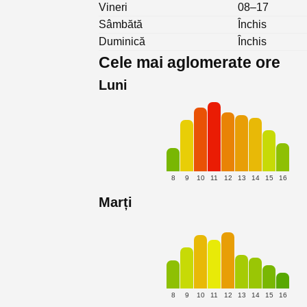
Vineri
08–17
Sâmbătă
Închis
Duminică
Închis
Cele mai aglomerate ore
Luni
8
9
10
11
12
13
14
15
16
Marți
8
9
10
11
12
13
14
15
16