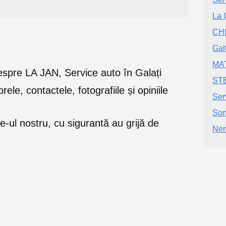
La 
CH
Gal
MA
e despre LA JAN, Service auto în Galați
STE
orele, contactele, fotografiile și opiniile
Ser
Son
e-ul nostru, cu sigurantă au grijă de
Ner