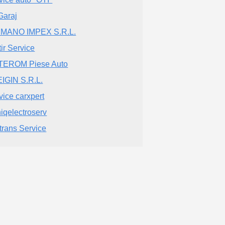
Garaj
IMANO IMPEX S.R.L.
tir Service
TEROM Piese Auto
IGIN S.R.L.
vice carxpert
iqelectroserv
trans Service