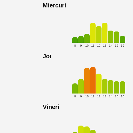
Miercuri
8
9
10
11
12
13
14
15
16
Joi
8
9
10
11
12
13
14
15
16
Vineri