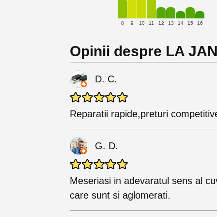
8
9
10
11
12
13
14
15
16
Opinii despre LA JA
D. C.
Reparatii rapide,preturi competitiv
G. D.
Meseriasi in adevaratul sens al cuv
care sunt si aglomerati.