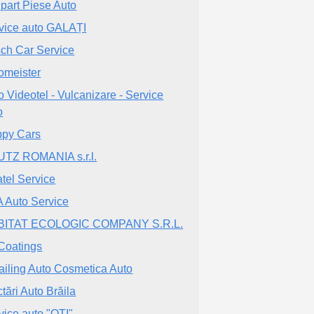
part Piese Auto
vice auto GALAȚI
ch Car Service
omeister
o Videotel - Vulcanizare - Service
o
py Cars
TZ ROMANIA s.r.l.
atel Service
 Auto Service
BITAT ECOLOGIC COMPANY S.R.L.
oatings
ailing Auto Cosmetica Auto
ctări Auto Brăila
vice auto "OTI"