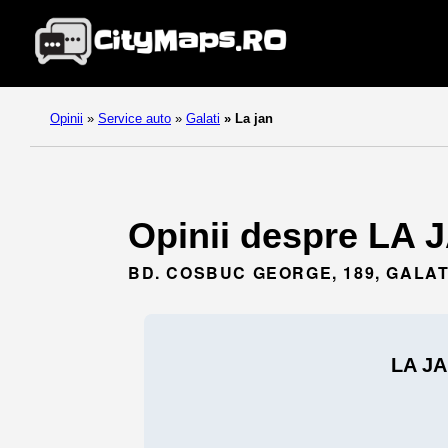
Opinii
»
Service auto
»
Galati
»
La jan
Opinii despre LA J
BD. COSBUC GEORGE, 189, GALATI
LA J