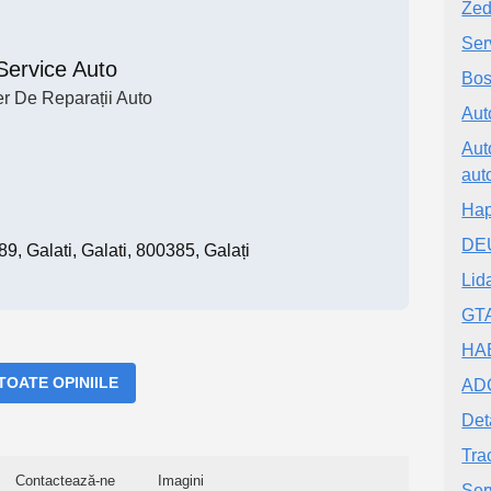
Zed
Ser
Service Auto
Bos
er De Reparații Auto
Aut
Aut
aut
Hap
DEU
, Galati, Galati, 800385, Galați
Lid
GTA
HA
 TOATE OPINIILE
ADC
Det
Tra
Contactează-ne
Imagini
Ser