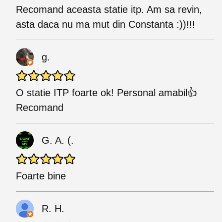
Recomand aceasta statie itp. Am sa revin,
asta daca nu ma mut din Constanta :))!!!
g.
O statie ITP foarte ok! Personal amabil👍
Recomand
G. A. (.
Foarte bine
R. H.