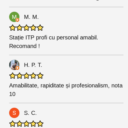
M. M.
Stație ITP profi cu personal amabil.
Recomand !
H. P. T.
Amabilitate, rapiditate și profesionalism, nota
10
S. C.