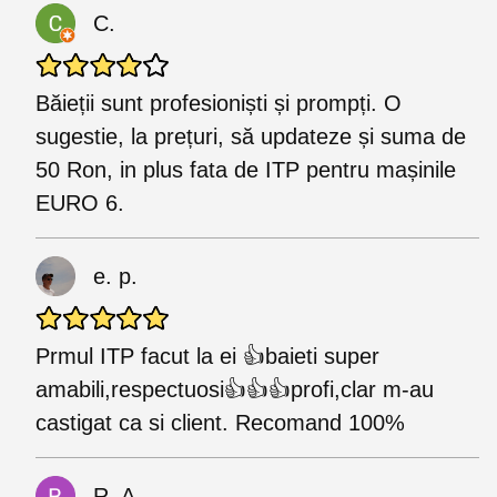
C.
Băieții sunt profesioniști și prompți. O
sugestie, la prețuri, să updateze și suma de
50 Ron, in plus fata de ITP pentru mașinile
EURO 6.
e. p.
Prmul ITP facut la ei 👍baieti super
amabili,respectuosi👍👍👍profi,clar m-au
castigat ca si client. Recomand 100%
R. A.