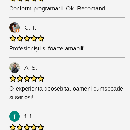
Conform programarii. Ok. Recomand.
C. T.
Profesioniști și foarte amabili!
A. S.
O experienta deosebita, oameni cumsecade
și seriosi!
f. f.