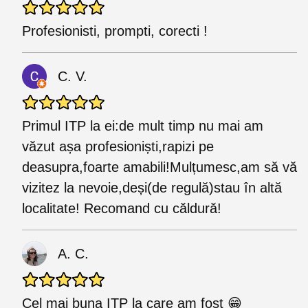
Profesionisti, prompti, corecti !
C. V.
Primul ITP la ei:de mult timp nu mai am
văzut așa profesioniști,rapizi pe
deasupra,foarte amabili!Mulțumesc,am să vă
vizitez la nevoie,deși(de regulă)stau în altă
localitate! Recomand cu căldură!
A. C.
Cel mai buna ITP la care am fost 😁