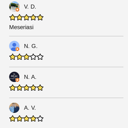
V. D.
Meseriasi
N. G.
N. A.
A. V.