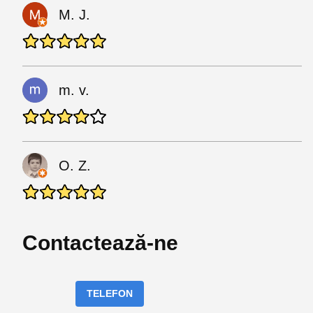
M. J.
m. v.
O. Z.
Contactează-ne
TELEFON