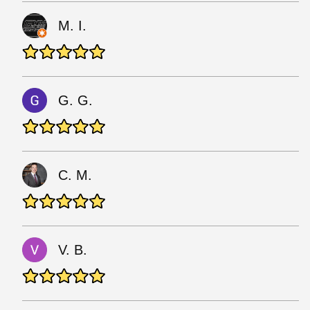
M. I.
G. G.
C. M.
V. B.