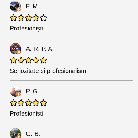
F. M.
Profesioniști
A. R. P. A.
Seriozitate si profesionalism
P. G.
Profesionisti
O. B.