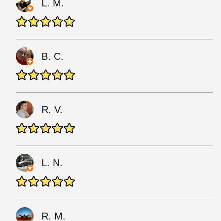
L. M.
B. C.
R. V.
L. N.
R. M.