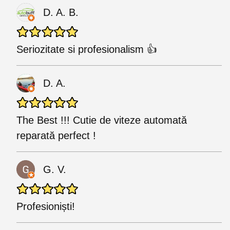
D. A. B.
Seriozitate si profesionalism 👍
D. A.
The Best !!! Cutie de viteze automată
reparată perfect !
G. V.
Profesioniști!