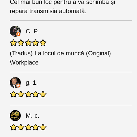
Cel mai bun loc pentru a vă schimba și
repara transmisia automată.
C. P.
(Tradus) La locul de muncă (Original)
Workplace
g. 1.
M. c.