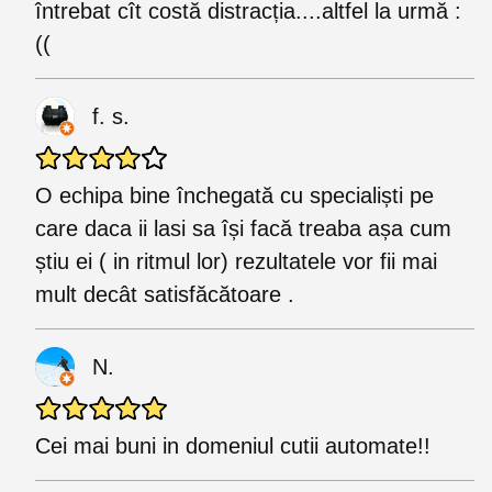
întrebat cît costă distracția....altfel la urmă :
((
f. s.
O echipa bine închegată cu specialiști pe
care daca ii lasi sa își facă treaba așa cum
știu ei ( in ritmul lor) rezultatele vor fii mai
mult decât satisfăcătoare .
N.
Cei mai buni in domeniul cutii automate!!