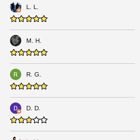
L. L.
M. H.
R. G.
D. D.