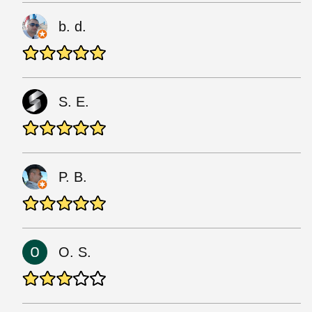
b. d.
S. E.
P. B.
O. S.