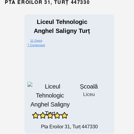
PTA EROILOR 31, TURȚ 447330
Liceul Tehnologic
Anghel Saligny Turț
11 Opinii
7 Comentarii
Școală
Liceu
Pta Eroilor 31, Turț 447330