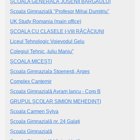
ŞCOALA GENERALĂ JOSENII BÂRGĂULUI
Școala Gimnazială "Profesor Mihai Dumitriu"
UK Study Romania (main office)
ŞCOALA CU CLASELE I-VIII RĂCĂCIUNI
Liceul Tehnologic Voievodul Gelu
Colegiul Tehnic „Iuliu Maniu”
ŞCOALA MICEŞTI
Şcoala Gimnaziala Stoenești, Arges
Complex Cantemir
Școala Gimnazială Avram Iancu - Corp B
GRUPUL ŞCOLAR SIMION MEHEDINŢI
Școala Carmen Sylva
Şcoala Gimnazială nr. 24 Galați
Școala Gimnazială