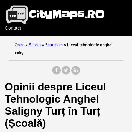
Contact
Opinii
»
Scoala
»
Satu mare
»
Liceul tehnologic anghel
salig
Opinii despre Liceul
Tehnologic Anghel
Saligny Turț în Turț
(Școală)