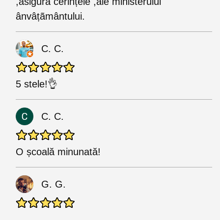
,asigurã cerințele ,ale ministerului
ânvâțãmântului.
C. C.
5 stele!👌
C. C.
O școală minunată!
G. G.