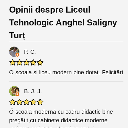
Opinii despre Liceul
Tehnologic Anghel Saligny
Turț
P. C.
O scoala si liceu modern bine dotat. Felicitări
B. J. J.
Ő scoalã modernã cu cadru didactic bine
pregãtit,cu cabinete didactice moderne