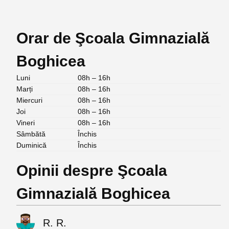
Orar de Şcoala Gimnazială
Boghicea
Luni
08h – 16h
Marți
08h – 16h
Miercuri
08h – 16h
Joi
08h – 16h
Vineri
08h – 16h
Sâmbătă
Închis
Duminică
Închis
Opinii despre Şcoala
Gimnazială Boghicea
R. R.