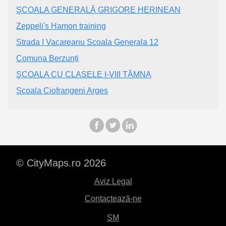
ŞCOALA GENERALĂ GRIGORE HERINEAN
Zeppeli's Hamon training
Strada I Vacareanu Scoala Generala 12
Comuna Berzunți
ŞCOALA CU CLASELE I-VIII TÂMNA
Scoala Ciofrangeni Arges
© CityMaps.ro 2026
Aviz Legal
Contactează-ne
SM