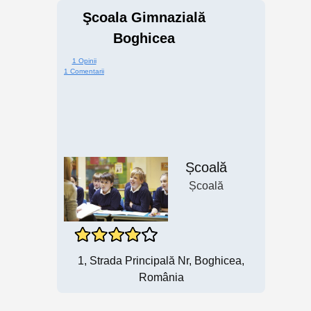
Şcoala Gimnazială
Boghicea
1 Opinii
1 Comentarii
Școală
Școală
1, Strada Principală Nr, Boghicea,
România