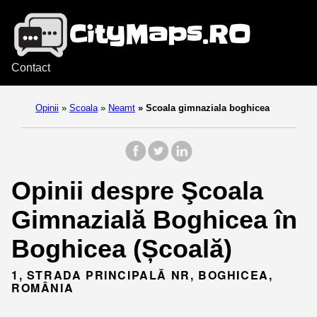
Contact
Opinii
»
Scoala
»
Neamt
»
Scoala gimnaziala boghicea
Opinii despre Şcoala
Gimnazială Boghicea în
Boghicea (Școală)
1, STRADA PRINCIPALĂ NR, BOGHICEA,
ROMÂNIA