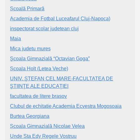
Școală Primară
Academia de Fotbal Luceafarul Cluj-Napoca)
inspectorat scolar judetean cluj
Maia
Mica judetu mures
Şcoala Gimnazială “Octavian Goga”
Școala Holt (Letea Veche)
UNIV. ŞTEFAN CEL MARE-FACULTATEA DE
ŞTIINŢE ALE EDUCAŢIEI
facultatea de litere brasov
Clubul de echitatie Academia Ecvestra Mogosoaia
Burtea Georgiana
Școala Gimnazială Nicolae Velea
Unde Sta Edy Regele Vostruu