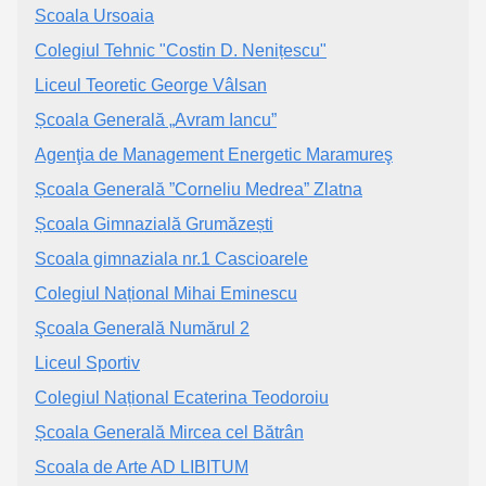
Scoala Ursoaia
Colegiul Tehnic "Costin D. Nenițescu"
Liceul Teoretic George Vâlsan
Școala Generală „Avram Iancu”
Agenţia de Management Energetic Maramureş
Școala Generală ”Corneliu Medrea” Zlatna
Școala Gimnazială Grumăzești
Scoala gimnaziala nr.1 Cascioarele
Colegiul Național Mihai Eminescu
Şcoala Generală Numărul 2
Liceul Sportiv
Colegiul Național Ecaterina Teodoroiu
Școala Generală Mircea cel Bătrân
Scoala de Arte AD LIBITUM