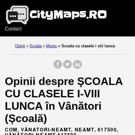
Contact
Opinii
»
Scoala
»
Mures
»
Scoala cu clasele i viii lunca
Opinii despre ŞCOALA
CU CLASELE I-VIII
LUNCA în Vânători
(Școală)
COM. VÂNATORI-NEAMT, NEAMT, 617500,
VÂNĂTORI-NEAMȚ 617500