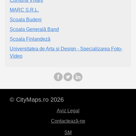
Comuna Vișani
MARC S.R.L.
Scoala Budeni
Şcoala Generală Band
Școala Finlandeză
Universitatea de Arta si Design - Specializarea Foto-
Video
© CityMaps.ro 2026
Aviz Legal
Contactează-ne
SM