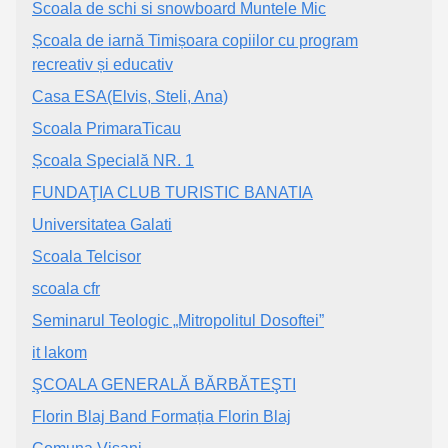
Scoala de schi si snowboard Muntele Mic
Școala de iarnă Timișoara copiilor cu program
recreativ și educativ
Casa ESA(Elvis, Steli, Ana)
Scoala PrimaraTicau
Școala Specială NR. 1
FUNDAŢIA CLUB TURISTIC BANATIA
Universitatea Galati
Scoala Telcisor
scoala cfr
Seminarul Teologic „Mitropolitul Dosoftei”
it lakom
ŞCOALA GENERALĂ BĂRBĂTEŞTI
Florin Blaj Band Formația Florin Blaj