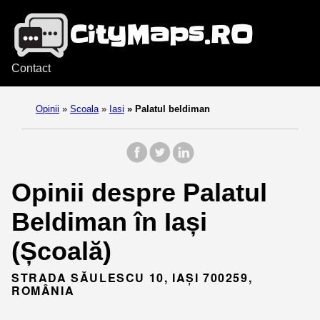
Contact
Opinii
»
Scoala
»
Iasi
»
Palatul beldiman
Opinii despre Palatul
Beldiman în Iași
(Școală)
STRADA SĂULESCU 10, IAȘI 700259,
ROMÂNIA