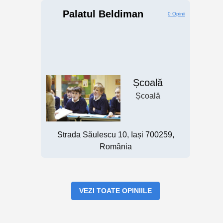
Palatul Beldiman
0 Opinii
Școală
Școală
Strada Săulescu 10, Iași 700259,
România
VEZI TOATE OPINIILE