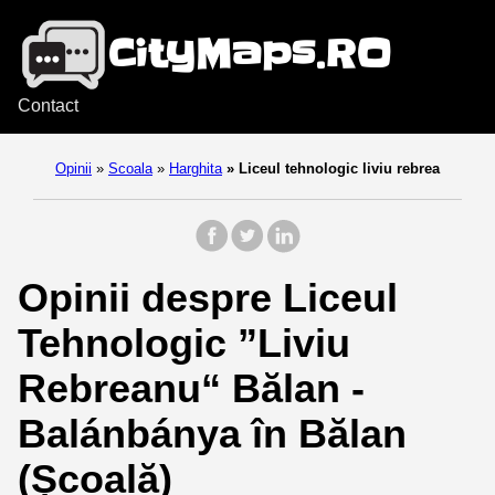
Contact
Opinii
»
Scoala
»
Harghita
»
Liceul tehnologic liviu rebrea
Opinii despre Liceul
Tehnologic ”Liviu
Rebreanu“ Bălan -
Balánbánya în Bălan
(Școală)