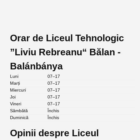
Orar de Liceul Tehnologic
”Liviu Rebreanu“ Bălan -
Balánbánya
Luni
07–17
Marți
07–17
Miercuri
07–17
Joi
07–17
Vineri
07–17
Sâmbătă
Închis
Duminică
Închis
Opinii despre Liceul