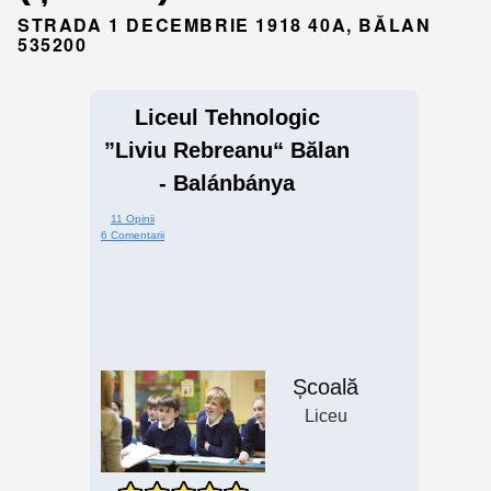
STRADA 1 DECEMBRIE 1918 40A, BĂLAN
535200
Liceul Tehnologic
”Liviu Rebreanu“ Bălan
- Balánbánya
11 Opinii
6 Comentarii
Școală
Liceu