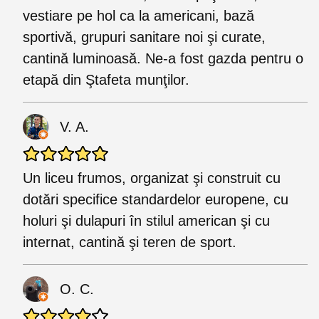
vestiare pe hol ca la americani, bază
sportivă, grupuri sanitare noi şi curate,
cantină luminoasă. Ne-a fost gazda pentru o
etapă din Ştafeta munţilor.
V. A.
Un liceu frumos, organizat şi construit cu
dotări specifice standardelor europene, cu
holuri şi dulapuri în stilul american şi cu
internat, cantină şi teren de sport.
O. C.