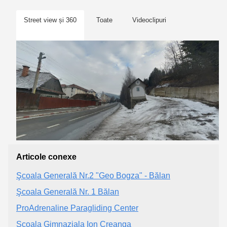
Street view și 360
Toate
Videoclipuri
Articole conexe
Şcoala Generală Nr.2 "Geo Bogza" - Bălan
Şcoala Generală Nr. 1 Bălan
ProAdrenaline Paragliding Center
Scoala Gimnaziala Ion Creanga