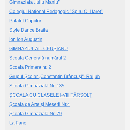
Gimnaziala „Iuliu Maniu”
Colegiul National Pedagogic "Spiru C. Haret"
Palatul Copiilor
Style Dance Braila
Ion ion Augustin
GIMNAZIUL AL. CEUŞIANU
Școala Generală numărul 2
Scoala Primara nr. 2
Grupul Şcolar „Constantin Brâncuşi”- Raijuh
Școala Gimnazială Nr. 135
ŞCOALA CU CLASELE I-VIII TÂRSOLŢ
Şcoala de Arte şi Meserii Nr.4
Școala Gimnazială Nr. 79
La Fane