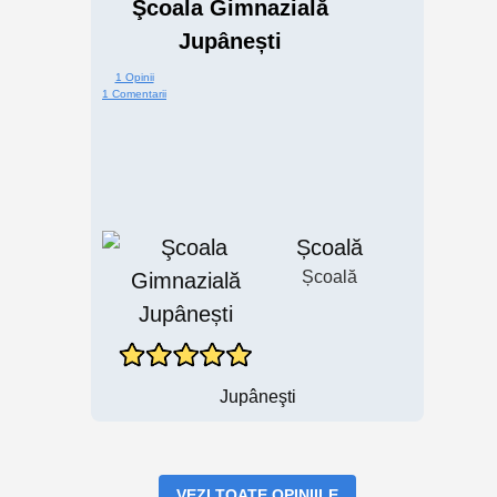
Şcoala Gimnazială
Jupânești
1 Opinii
1 Comentarii
Școală
Școală
Jupâneşti
VEZI TOATE OPINIILE