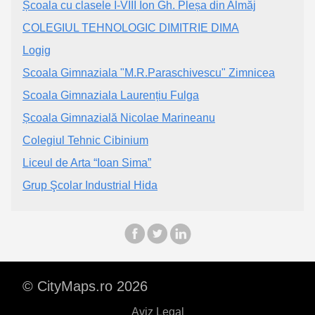
Școala cu clasele I-VIII Ion Gh. Pleșa din Almăj
COLEGIUL TEHNOLOGIC DIMITRIE DIMA
Logig
Scoala Gimnaziala "M.R.Paraschivescu" Zimnicea
Scoala Gimnaziala Laurențiu Fulga
Școala Gimnazială Nicolae Marineanu
Colegiul Tehnic Cibinium
Liceul de Arta “Ioan Sima”
Grup Şcolar Industrial Hida
© CityMaps.ro 2026
Aviz Legal