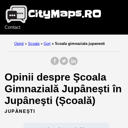
Contact
Opinii
»
Scoala
»
Gorj
»
Scoala gimnaziala jupanesti
Opinii despre Şcoala
Gimnazială Jupânești în
Jupâneşti (Școală)
JUPÂNEŞTI