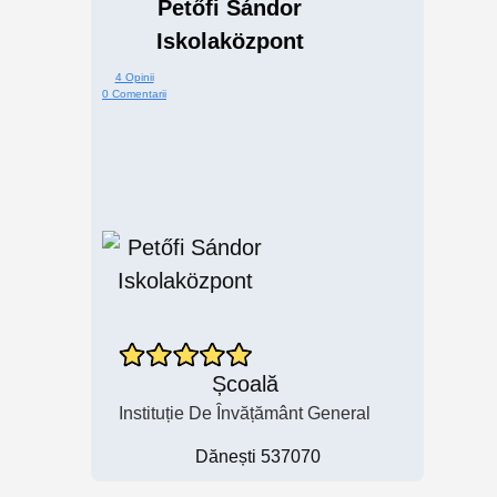
Petőfi Sándor
Iskolaközpont
4 Opinii
0 Comentarii
Școală
Instituție De Învățământ General
Dănești 537070