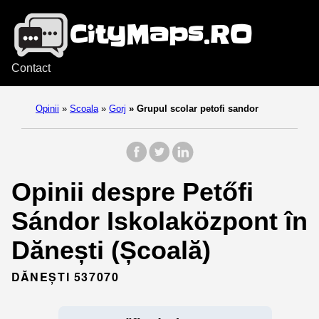
Contact
Opinii
»
Scoala
»
Gorj
»
Grupul scolar petofi sandor
Opinii despre Petőfi
Sándor Iskolaközpont în
Dănești (Școală)
DĂNEȘTI 537070