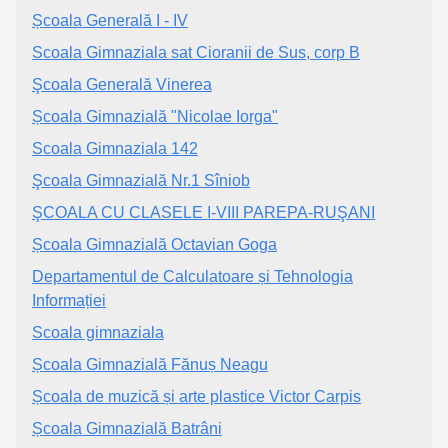
Școala Generală I - IV
Scoala Gimnaziala sat Cioranii de Sus, corp B
Şcoala Generală Vinerea
Școala Gimnazială "Nicolae Iorga"
Scoala Gimnaziala 142
Şcoala Gimnazială Nr.1 Sîniob
ŞCOALA CU CLASELE I-VIII PAREPA-RUŞANI
Școala Gimnazială Octavian Goga
Departamentul de Calculatoare și Tehnologia
Informației
Scoala gimnaziala
Școala Gimnazială Fănuș Neagu
Școala de muzică și arte plastice Victor Carpis
Școala Gimnazială Batrâni