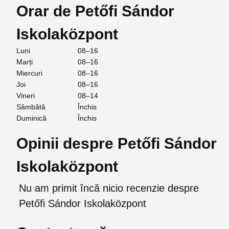
Orar de Petőfi Sándor
Iskolaközpont
Luni
08–16
Marți
08–16
Miercuri
08–16
Joi
08–16
Vineri
08–14
Sâmbătă
Închis
Duminică
Închis
Opinii despre Petőfi Sándor
Iskolaközpont
Nu am primit încă nicio recenzie despre
Petőfi Sándor Iskolaközpont