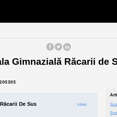
la Gimnazială Răcarii de S
205305
Art
Răcarii De Sus
Șco
0 Opinii
Şco