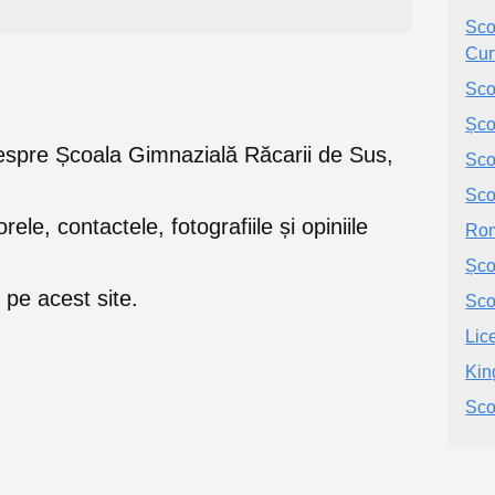
Sco
Curt
Sco
Șco
e despre Școala Gimnazială Răcarii de Sus,
Sco
Sco
orele, contactele, fotografiile și opiniile
Rom
Șco
pe acest site.
Sco
Lic
Kin
Sco