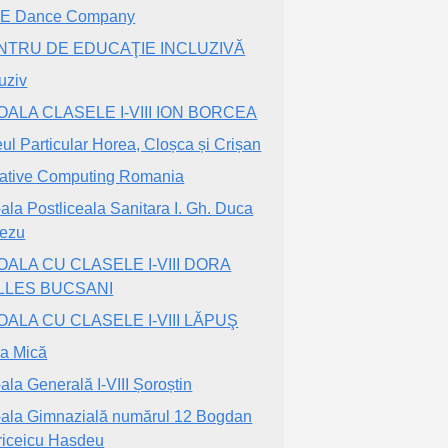
RE Dance Company
NTRU DE EDUCAŢIE INCLUZIVĂ
luziv
ALA CLASELE I-VIII ION BORCEA
eul Particular Horea, Cloșca și Crișan
ative Computing Romania
ala Postliceala Sanitara I. Gh. Duca
ezu
OALA CU CLASELE I-VIII DORA
LLES BUCSANI
ALA CU CLASELE I-VIII LĂPUŞ
a Mică
ala Generală I-VIII Șoroștin
ala Gimnazială numărul 12 Bogdan
riceicu Hasdeu