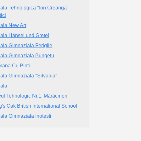
ala Tehnologica "Ion Creanga"
ici
ala New Art
ala Hänsel und Gretel
ala Gimnaziala Ferigile
ala Gimnaziala Bungetu
ana Cu Pinti
ala Gimnazială "Silvania"
ala
eul Tehnologic Nr.1. Mărăcineni
g's Oak British International School
ala Gimnaziala Inotesti