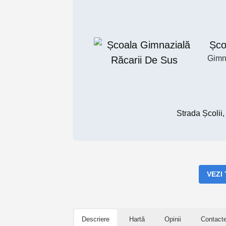
Șco
Gimn
Strada Școlii
VEZI
Descriere
Hartă
Opinii
Contact