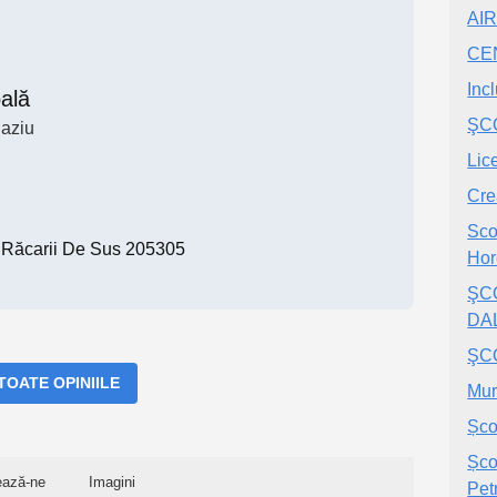
AI
CE
Inc
ală
ŞCO
aziu
Lic
Cre
Sco
, Răcarii De Sus 205305
Hor
ŞC
DA
ŞCO
 TOATE OPINIILE
Mur
Șco
Șco
ează-ne
Imagini
Pet