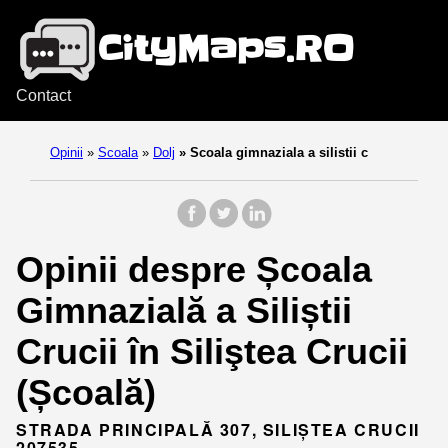
Contact
Opinii
»
Scoala
»
Dolj
»
Scoala gimnaziala a silistii c
Opinii despre Școala
Gimnazială a Siliștii
Crucii în Siliştea Crucii
(Școală)
STRADA PRINCIPALĂ 307, SILIŞTEA CRUCII
207535