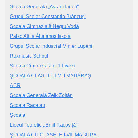
Școala Generală „Avram Iancu”
Grupul Școlar Constantin Brâncuși
Școala Gimnazială Negru Vodă
Palko Attila Általános Iskola
Grupul Şcolar Industrial Minier Lupeni
Roxmusic School
Școala Gimnazială nr.1 Livezi
ŞCOALA CLASELE I-VIII MĂDĂRAŞ
ACR
Școala Generală Zelk Zoltán
Scoala Racatau
Școala
Liceul Teoretic ,,Emil Racoviță”
ŞCOALA CU CLASELE I-VIII MĂGURA