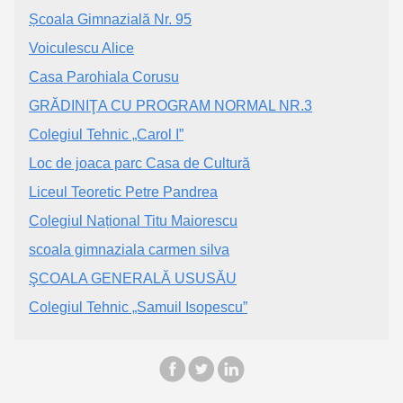
Școala Gimnazială Nr. 95
Voiculescu Alice
Casa Parohiala Corusu
GRĂDINIŢA CU PROGRAM NORMAL NR.3
Colegiul Tehnic „Carol I”
Loc de joaca parc Casa de Cultură
Liceul Teoretic Petre Pandrea
Colegiul Național Titu Maiorescu
scoala gimnaziala carmen silva
ŞCOALA GENERALĂ USUSĂU
Colegiul Tehnic „Samuil Isopescu”