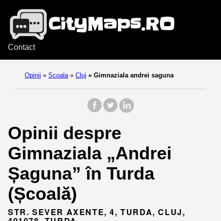
Contact
Opinii
»
Scoala
»
Cluj
»
Gimnaziala andrei saguna
Opinii despre
Gimnaziala „Andrei
Șaguna” în Turda
(Școală)
STR. SEVER AXENTE, 4, TURDA, CLUJ,
401078, TURDA