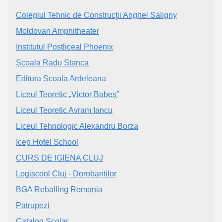
Colegiul Tehnic de Construcţii Anghel Saligny
Moldovan Amphitheater
Institutul Postliceal Phoenix
Școala Radu Stanca
Editura Scoala Ardeleana
Liceul Teoretic „Victor Babeș”
Liceul Teoretic Avram Iancu
Liceul Tehnologic Alexandru Borza
Icep Hotel School
CURS DE IGIENA CLUJ
Logiscool Cluj - Dorobanților
BGA Reballing Romania
Patrupezi
Catalog Scolar