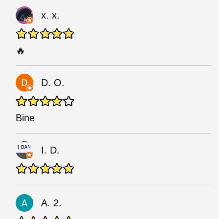
x. x.
🔥
D. O.
Bine
I. D.
A. 2.