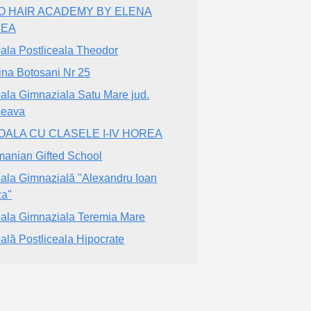
O HAIR ACADEMY BY ELENA
NEA
ala Postliceala Theodor
ina Botosani Nr 25
ala Gimnaziala Satu Mare jud.
ceava
OALA CU CLASELE I-IV HOREA
anian Gifted School
ala Gimnazială "Alexandru Ioan
a"
ala Gimnaziala Teremia Mare
ală Postliceala Hipocrate