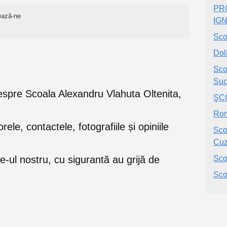
PR
ează-ne
IG
Sco
Dol
Sco
Su
e despre Scoala Alexandru Vlahuta Oltenita,
ŞC
Rom
orele, contactele, fotografiile și opiniile
Șco
Cuz
e-ul nostru, cu sigurantă au grijă de
Sco
Șco