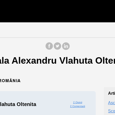
la Alexandru Vlahuta Olten
 ROMÂNIA
Art
Asc
2 Opinii
lahuta Oltenita
2 Comentarii
Sco