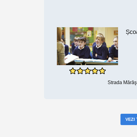
Șco
Strada Mărăş
VEZI