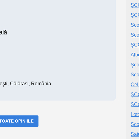
ŞCO
ŞCO
Sco
ală
Sco
ŞCO
Alb
Şco
Șco
eşti, Călărași, România
Cel
ŞC
ŞCO
Lot
 TOATE OPINIILE
Şco
Sat