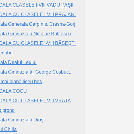
ALA CLASELE I-VIII VADU PAŞII
ALA CU CLASELE I-VIII PRĂJANI
ala Generala Carpinis, Crasna-Gorj
ala Gimnaziala Nicolae Balcescu
ALA CU CLASELE I-VIII BĂSEŞTI
ertnbn
ala Dealul Leului
ala Gimnazială ''George Coșbuc,,
 mai blană liceu bos
OALA COCU
ALA CU CLASELE I-VIII VRATA
o prono
ala Gimnazială Dioşti
ul Chilia