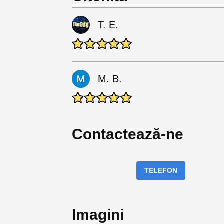
T. E.
M. B.
Contactează-ne
TELEFON
Imagini