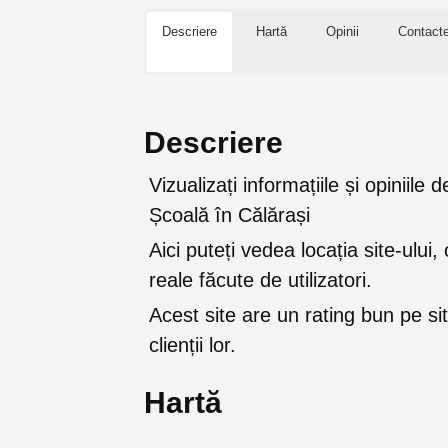
Descriere
Hartă
Opinii
Contact
Descriere
Vizualizați informațiile și opiniil
Școală în Călărași
Aici puteți vedea locația site-ului, 
reale făcute de utilizatori.
Acest site are un rating bun pe sit
clienții lor.
Hartă