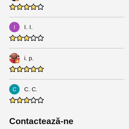
I. I.
i. p.
C. C.
Contactează-ne