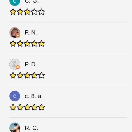
C. G.
P. N.
P. D.
c. 8. a.
R. C.