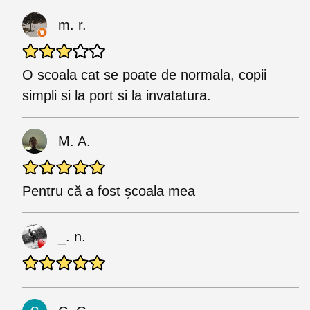
m. r.
O scoala cat se poate de normala, copii
simpli si la port si la invatatura.
M. A.
Pentru că a fost școala mea
_. n.