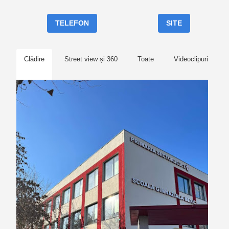
TELEFON
SITE
Clădire
Street view și 360
Toate
Videoclipuri