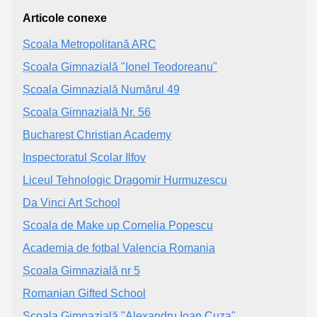
Articole conexe
Școala Metropolitană ARC
Școala Gimnazială "Ionel Teodoreanu"
Școala Gimnazială Numărul 49
Școala Gimnazială Nr. 56
Bucharest Christian Academy
Inspectoratul Școlar Ilfov
Liceul Tehnologic Dragomir Hurmuzescu
Da Vinci Art School
Scoala de Make up Cornelia Popescu
Academia de fotbal Valencia Romania
Școala Gimnazială nr 5
Romanian Gifted School
Școala Gimnazială "Alexandru Ioan Cuza"