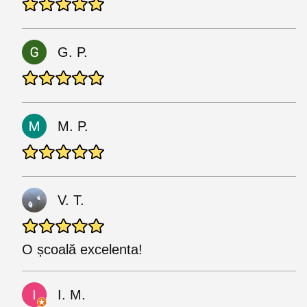
G. P.
M. P.
V. T.
O școală excelenta!
I. M.