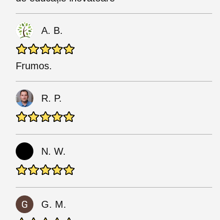
A. B.
Frumos.
R. P.
N. W.
G. M.