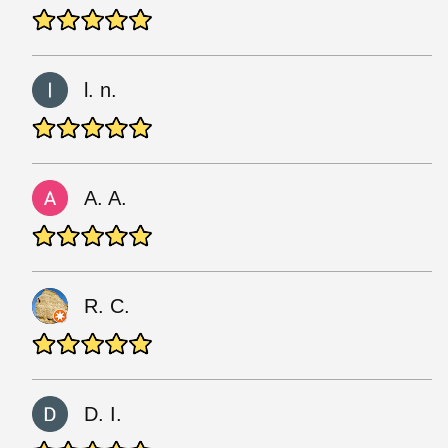
l. n.
A. A.
R. C.
D. I.