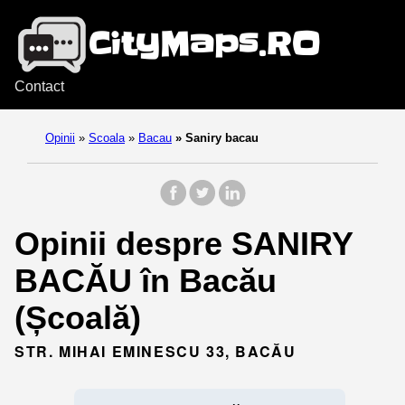
Contact
Opinii
»
Scoala
»
Bacau
»
Saniry bacau
Opinii despre SANIRY
BACĂU în Bacău
(Școală)
STR. MIHAI EMINESCU 33, BACĂU