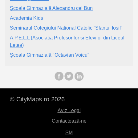
Școala Gimnazială Alexandru cel Bun
Academia Kids
Seminarul Colegiului National Catolic “Sfantul Iosif”
A.P.E.L.L (Asociatia Profesorilor si Elevilor din Liceul
Letea)
Școala Gimnazială "Octavian Voicu"
© CityMaps.ro 2026
Aviz Legal
Contactează-ne
SM