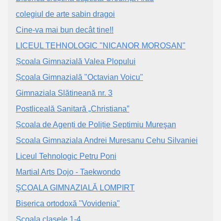
colegiul de arte sabin dragoi
Cine-va mai bun decât tine!!
LICEUL TEHNOLOGIC "NICANOR MOROSAN"
Școala Gimnazială Valea Plopului
Școala Gimnazială "Octavian Voicu"
Gimnaziala Slătineană nr. 3
Postliceală Sanitară „Christiana”
Școala de Agenți de Poliție Septimiu Mureşan
Scoala Gimnaziala Andrei Muresanu Cehu Silvaniei
Liceul Tehnologic Petru Poni
Martial Arts Dojo - Taekwondo
ŞCOALA GIMNAZIALĂ LOMPIRT
Biserica ortodoxă "Vovidenia"
Şcoala clasele 1-4