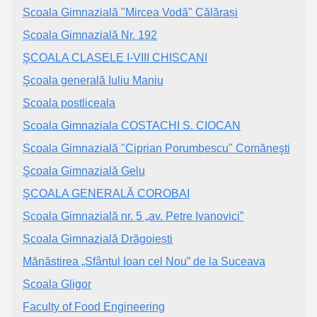
Școala Gimnazială "Mircea Vodă" Călărași
Școala Gimnazială Nr. 192
ŞCOALA CLASELE I-VIII CHISCANI
Şcoala generală Iuliu Maniu
Scoala postliceala
Scoala Gimnaziala COSTACHI S. CIOCAN
Școala Gimnazială "Ciprian Porumbescu" Comăneşti
Şcoala Gimnazială Gelu
ŞCOALA GENERALĂ COROBAI
Școala Gimnazială nr. 5 „av. Petre Ivanovici”
Școala Gimnazială Drăgoiești
Mănăstirea „Sfântul Ioan cel Nou” de la Suceava
Școala Gligor
Faculty of Food Engineering