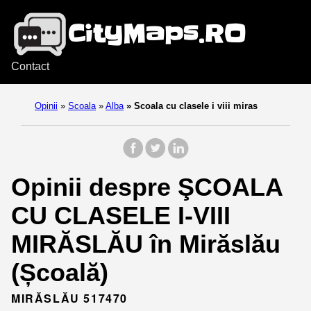
Contact
Opinii
»
Scoala
»
Alba
»
Scoala cu clasele i viii miras
Opinii despre ŞCOALA
CU CLASELE I-VIII
MIRĂSLĂU în Mirăslău
(Școală)
MIRĂSLĂU 517470