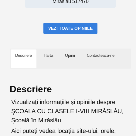
Mirăslău 517470
VEZI TOATE OPINIILE
Descriere
Hartă
Opinii
Contactează-ne
Descriere
Vizualizați informațiile și opiniile despre
ŞCOALA CU CLASELE I-VIII MIRĂSLĂU,
Școală în Mirăslău
Aici puteți vedea locația site-ului, orele,