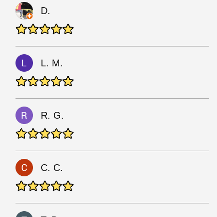
D.
L. M.
R. G.
C. C.