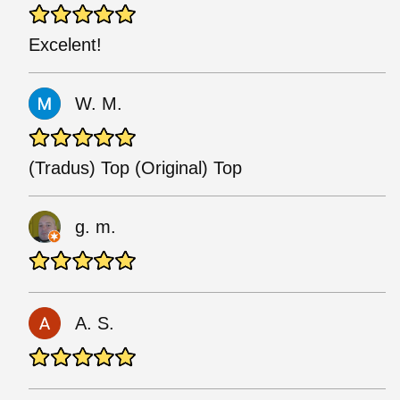
Excelent!
W. M.
(Tradus) Top (Original) Top
g. m.
A. S.