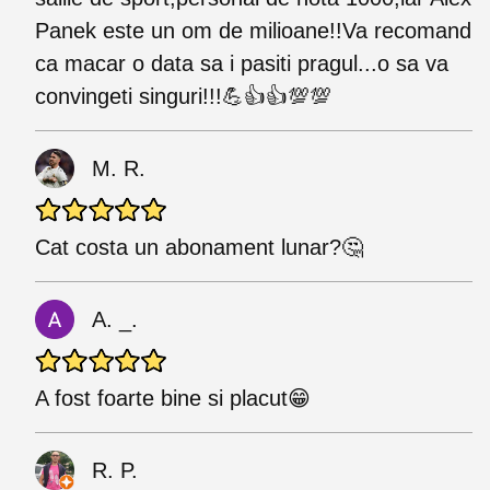
Panek este un om de milioane!!Va recomand
ca macar o data sa i pasiti pragul...o sa va
convingeti singuri!!!💪👍👍💯💯
M. R.
Cat costa un abonament lunar?🤔
A. _.
A fost foarte bine si placut😁
R. P.