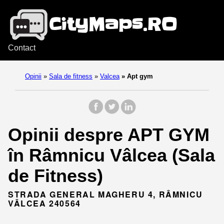
Contact
Opinii
»
Sala de fitness
»
Valcea
»
Apt gym
Opinii despre APT GYM
în Râmnicu Vâlcea (Sala
de Fitness)
STRADA GENERAL MAGHERU 4, RÂMNICU
VÂLCEA 240564