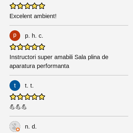
Excelent ambient!
p. h. c.
Instructori super amabili Sala plina de
aparatura performanta
t. t.
💪💪💪
n. d.