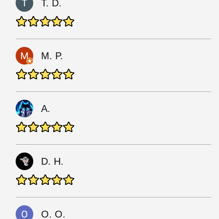
T. D.
M. P.
A.
D. H.
O. O.