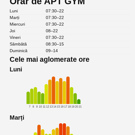
Orar de APT GYM
Luni
07:30–22
Marți
07:30–22
Miercuri
07:30–22
Joi
08–22
Vineri
07:30–22
Sâmbătă
08:30–15
Duminică
09–14
Cele mai aglomerate ore
Luni
7
8
9
10
11
12
13
14
15
16
17
18
19
20
21
Marți