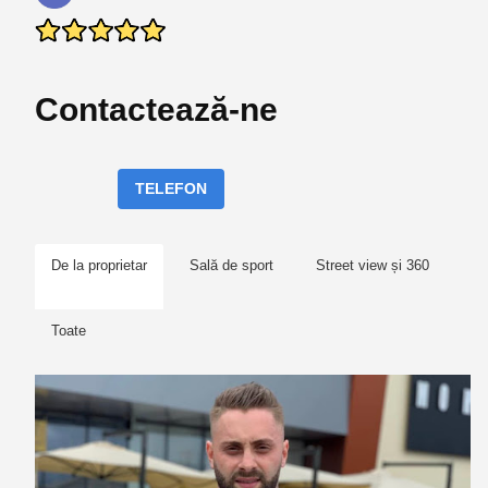
Contactează-ne
TELEFON
De la proprietar
Sală de sport
Street view și 360
Toate