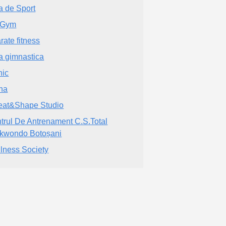
a de Sport
 Gym
rate fitness
a gimnastica
nic
na
at&Shape Studio
trul De Antrenament C.S.Total
kwondo Botoșani
lness Society