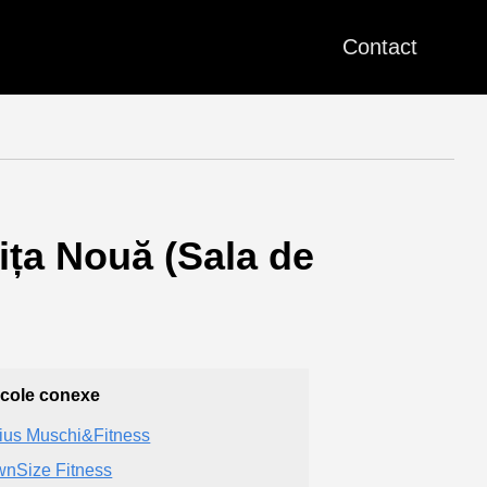
Contact
ița Nouă (Sala de
icole conexe
ius Muschi&Fitness
nSize Fitness