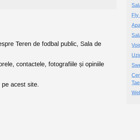
Sal
Fly
Apa
Sal
e despre Teren de fodbal public, Sala de
Voi
Uzi
orele, contactele, fotografiile și opiniile
Swe
Cen
Tae
pe acest site.
Wel