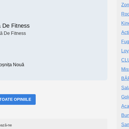
Zon
Rod
Kine
a De Fitness
Act
ă De Fitness
Fug
Loy
CL
oșnița Nouă
Mis
BÂ
Sal
Gol
 TOATE OPINIILE
Aca
Buni
Sam
ează-ne