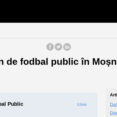
n de fodbal public în Moșn
Art
al Public
Dar
0 Opinii
Dow