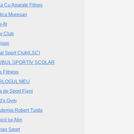
a Cu Aparate Fitnes
ica Muresan
-fit
iv Club
ison
al Sport Club(LSC)
UBUL SPORTIV ŞCOLAR
s Fitness
RLOGUL MEU
a de Sport Fieni
d's Gym
demia Robert Turda
cii lui Alin
an Sport