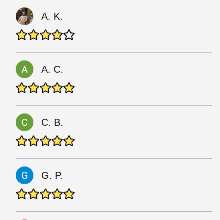
A. K.
A. C.
C. B.
G. P.