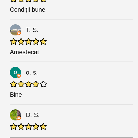
Condiții bune
T. S.
Amestecat
o. s.
Bine
D. S.