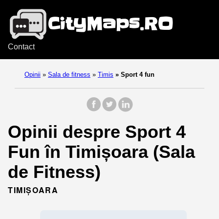
Contact
Opinii
»
Sala de fitness
»
Timis
»
Sport 4 fun
Opinii despre Sport 4
Fun în Timișoara (Sala
de Fitness)
TIMIȘOARA