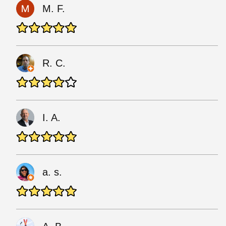
M. F.
R. C.
I. A.
a. s.