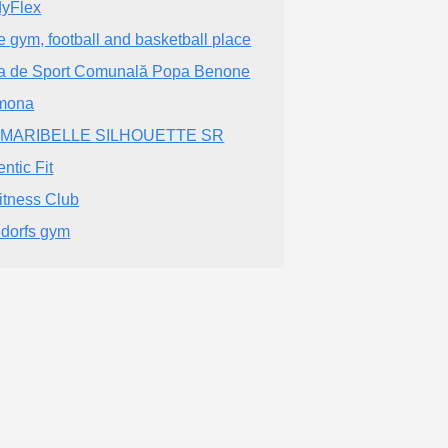
yFlex
e gym, football and basketball place
a de Sport Comunală Popa Benone
mona
 MARIBELLE SILHOUETTE SR
ntic Fit
itness Club
idorfs gym