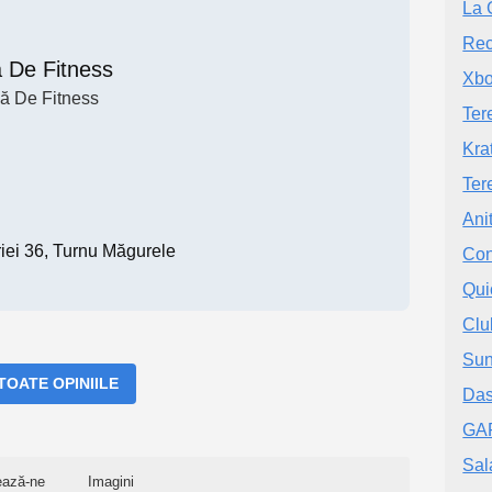
La 
Rec
a De Fitness
Xbo
ă De Fitness
Ter
Kra
Ter
Ani
riei 36, Turnu Măgurele
Con
Qui
Clu
Sun
 TOATE OPINIILE
Das
GA
Sal
ează-ne
Imagini