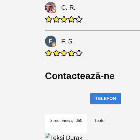
C. R.
F. S.
Contactează-ne
TELEFON
Street view și 360
Toate