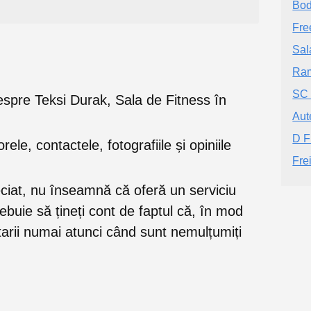
Bod
Fre
Sal
Ra
SC
e despre Teksi Durak, Sala de Fitness în
Aute
D F
orele, contactele, fotografiile și opiniile
Fre
eciat, nu înseamnă că oferă un serviciu
trebuie să țineți cont de faptul că, în mod
rii numai atunci când sunt nemulțumiți