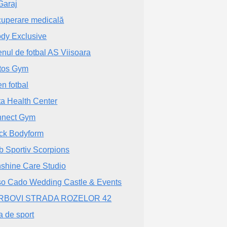
Garaj
uperare medicală
dy Exclusive
enul de fotbal AS Viisoara
tos Gym
en fotbal
ta Health Center
nect Gym
ck Bodyform
b Sportiv Scorpions
shine Care Studio
o Cado Wedding Castle & Events
RBOVI STRADA ROZELOR 42
a de sport