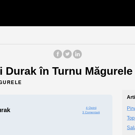
i Durak în Turnu Măgurele 
ĂGURELE
Art
Pirv
4 Opinii
urak
3 Comentarii
Top
Sal