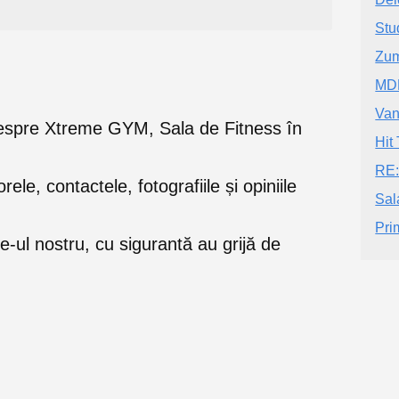
Stu
Zum
MDM
Va
le despre Xtreme GYM, Sala de Fitness în
Hit
RE
orele, contactele, fotografiile și opiniile
Sal
Pri
e-ul nostru, cu sigurantă au grijă de