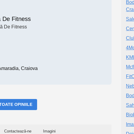
Bod
Cra
a De Fitness
Sal
ă De Fitness
Cen
Clu
4Mo
KM
Mcfi
Amaradia, Craiova
Fit
Neb
Bod
 TOATE OPINIILE
Sah
Bio
Ima
Contactează-ne
Imagini
De