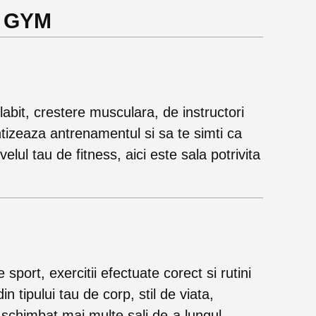
e GYM
labit, crestere musculara, de instructori
ientizeaza antrenamentul si sa te simti ca
elul tau de fitness, aici este sala potrivita
sport, exercitii efectuate corect si rutini
 tipului tau de corp, stil de viata,
m schimbat mai multe sali de-a lungul