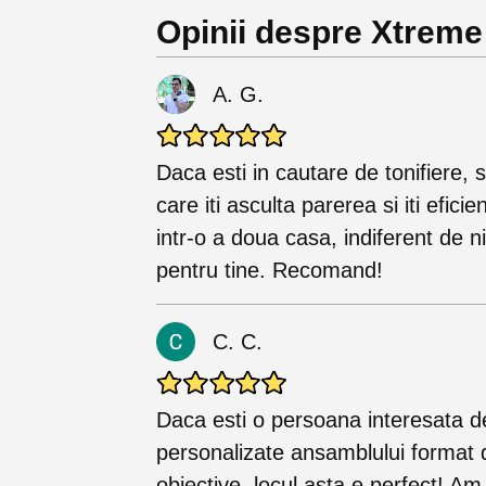
Opinii despre Xtrem
A. G.
Daca esti in cautare de tonifiere, s
care iti asculta parerea si iti efic
intr-o a doua casa, indiferent de niv
pentru tine. Recomand!
C. C.
Daca esti o persoana interesata de 
personalizate ansamblului format din
obiective, locul asta e perfect! A