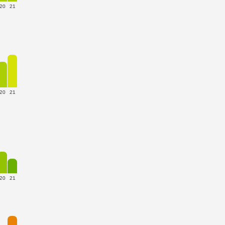
20
21
20
21
20
21