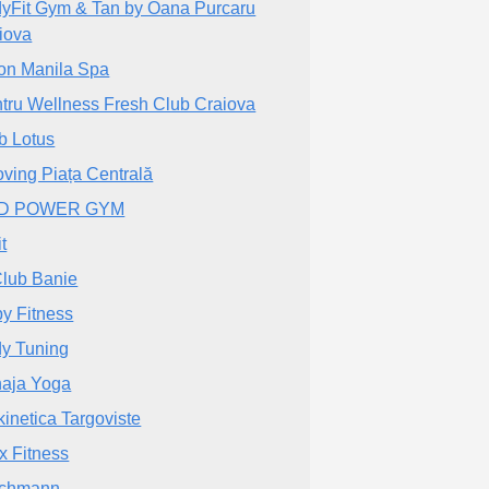
yFit Gym & Tan by Oana Purcaru
iova
on Manila Spa
tru Wellness Fresh Club Craiova
b Lotus
ving Piața Centrală
D POWER GYM
t
Club Banie
y Fitness
y Tuning
aja Yoga
kinetica Targoviste
x Fitness
ichmann