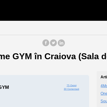
me GYM în Craiova (Sala d
Art
4Mo
75 Opinii
 GYM
30 Comentarii
One
Sou