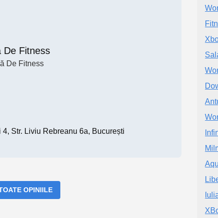
Wor
Fit
Xbo
a De Fitness
Sal
ă De Fitness
Wor
Dow
Ant
Wor
Si 4, Str. Liviu Rebreanu 6a, București
Inf
Mil
Aqu
Lib
 TOATE OPINIILE
Iul
XBo