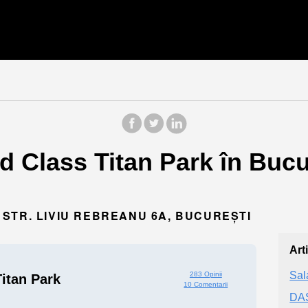
d Class Titan Park în Bucu
4, STR. LIVIU REBREANU 6A, BUCUREȘTI
Art
Sal
283 Opinii
itan Park
10 Comentarii
DA