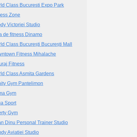
ld Class Bucuresti Expo Park
ness Zone
dy Victoriei Studio
a de fitness Dinamo
ld Class București București Mall
ntown Fitness Mihalache
uraj Fitness
ld Class Asmita Gardens
inity Gym Pantelimon
ma Gym
a Sport
erty Gym
ian Dinu Personal Trainer Studio
dy Aviatiei Studio