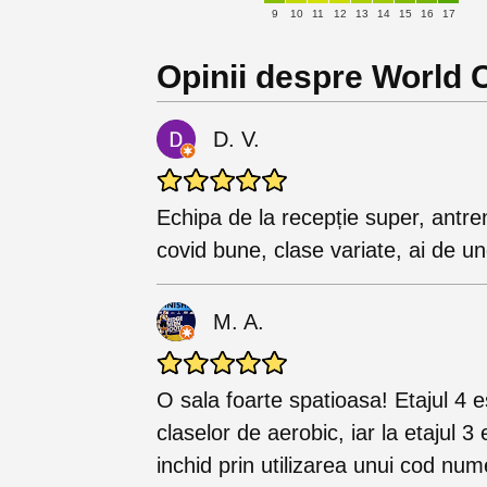
9
10
11
12
13
14
15
16
17
Opinii despre World 
D. V.
Echipa de la recepție super, antren
covid bune, clase variate, ai de u
M. A.
O sala foarte spatioasa! Etajul 4 es
claselor de aerobic, iar la etajul 3
inchid prin utilizarea unui cod num