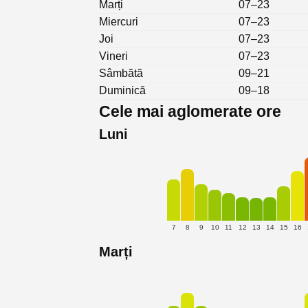
Marți
07–23
Miercuri
07–23
Joi
07–23
Vineri
07–23
Sâmbătă
09–21
Duminică
09–18
Cele mai aglomerate ore
Luni
7
8
9
10
11
12
13
14
15
16
Marți