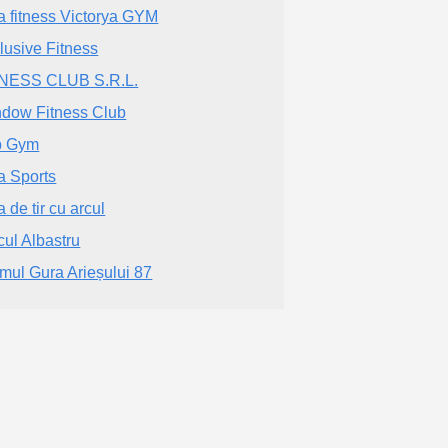
a fitness Victorya GYM
lusive Fitness
NESS CLUB S.R.L.
dow Fitness Club
b Gym
 Sports
 de tir cu arcul
cul Albastru
mul Gura Arieșului 87