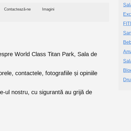
Sal
Contactează-ne
Imagini
Exc
FIT
San
Be
Ama
e despre World Class Titan Park, Sala de
Sala
Blo
orele, contactele, fotografiile și opiniile
Dru
e-ul nostru, cu sigurantă au grijă de