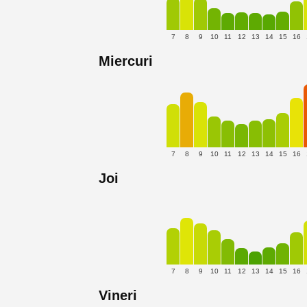
7
8
9
10
11
12
13
14
15
16
Miercuri
7
8
9
10
11
12
13
14
15
16
Joi
7
8
9
10
11
12
13
14
15
16
Vineri