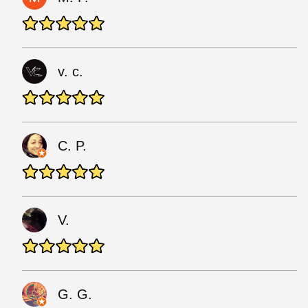
v. c.
C. P.
V.
G. G.