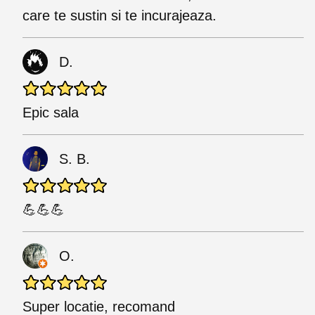
care te sustin si te incurajeaza.
D.
Epic sala
S. B.
💪💪💪
O.
Super locatie, recomand