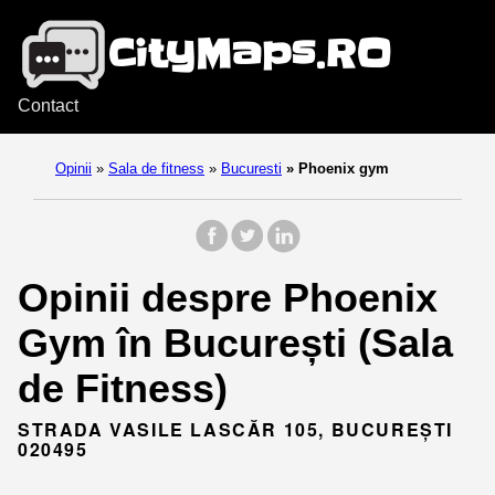
Contact
Opinii
»
Sala de fitness
»
Bucuresti
»
Phoenix gym
Opinii despre Phoenix
Gym în București (Sala
de Fitness)
STRADA VASILE LASCĂR 105, BUCUREȘTI
020495