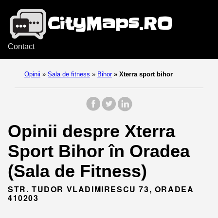
Contact
Opinii
»
Sala de fitness
»
Bihor
»
Xterra sport bihor
Opinii despre Xterra
Sport Bihor în Oradea
(Sala de Fitness)
STR. TUDOR VLADIMIRESCU 73, ORADEA
410203