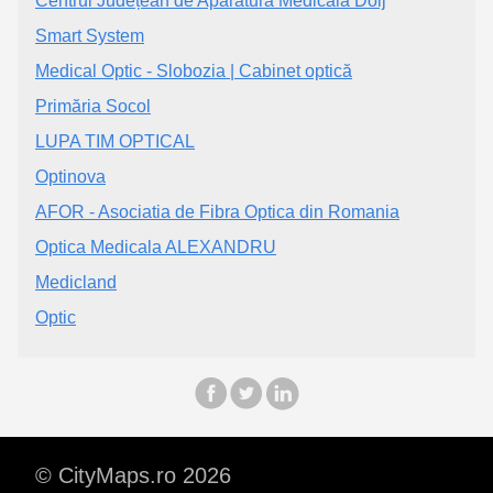
Centrul Județean de Aparatură Medicală Dolj
Smart System
Medical Optic - Slobozia | Cabinet optică
Primăria Socol
LUPA TIM OPTICAL
Optinova
AFOR - Asociatia de Fibra Optica din Romania
Optica Medicala ALEXANDRU
Medicland
Optic
© CityMaps.ro 2026